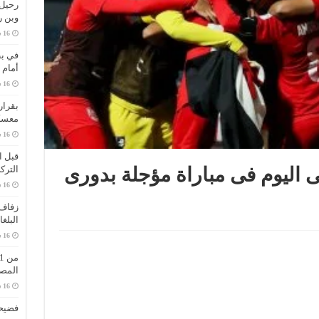
وبن 
في بط
أمام 
بقرار
معسك
قبل ا
الترك
ى اليوم فى مباراة مؤجلة بدورى
زفاف 
البلغ
المص
فضيحة