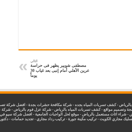
التالي
مصطفى شوبير يظهر فى حراسة
عرين الأهلي أمام إنبى بعد غياب 30
يوماً
الرياض
-
كشف تسربات المياه بجده
-
شركة مكافحة حشرات بجدة
-
افضل شركة تصمي
جة وتصميم مواقع
-
كشف تسربات المياه بالرياض
-
شركة عزل فوم بالرياض
-
شركة ع
ض
-
شراء اثاث مستعمل بالرياض
-
موقع لحل الواجبات الجامعية
-
افضل شركة سيو في
سليك مجاري الكويت
-
تركيب مكينة جورة
-
تركيب رداد مجاري
-
تجديد حمامات
-
دكتور ك