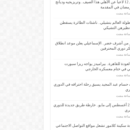
رحيل 12 لاعباً عن الأهلي هذا الصيف.. وتريزيجيه وديانج
رمضان في المقدمة
ولة العالم بتشيلي.. ناشئات الطائرة يسقطن
نظيرهن التشيكي
 من أشرف خضر.. الإسماعيلي يعلن موعد انطلاق
ر دوري المحترفين
لعودة للقاهرة.. بيراميدز يواجه ريزا سبورت
ي في ختام معسكره الخارجي
حسام عبد المجيد يسبق رحلة احترافه في الدوري
اري
من 21 أغسطس إلى مايو.. خارطة طريق جديدة للدوري
ري
 سكينة كلامور تشعل مواقع التواصل الاجتماعي