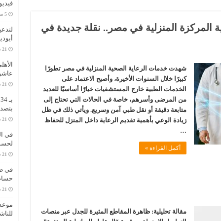
فيديو
 المركزة المنزلية في مصر.. نقلة جديدة في
لتدعي
أيودي
الأهل
شهدت خدمات الرعاية الصحية المنزلية في مصر تطورًا
عاشو
كبيرًا خلال السنوات الأخيرة، وأصبح الاعتماد على
الخدمات الطبية خارج المستشفيات خيارًا أساسيًا للعديد
من المرضى وأسرهم، خاصة في الحالات التي تحتاج إلى
ب
بتصدر
متابعة دقيقة أو نقل طبي آمن وسريع. ويأتي ذلك في ظل
زيادة الوعي بأهمية تقديم الرعاية داخل المنزل للحفاظ
…
في ال
لحسم 
أكمل القراءة »
في طر
حسام 
موعد 
مقالة تحليلية: ظاهرة المقاطع المثيرة للجدل عبر منصات
للناش