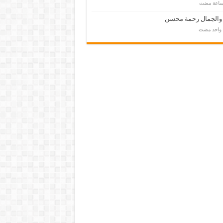
 والجمال رحمة محسن
م واحد مضت