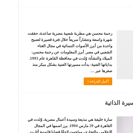
رحمة محسن هي مطربة شعبية مصرية صاعدة، حققت
شهرة واسعة ونتشاراً سريعاً خلال فترة قصيرة لتصبح
واحدة من أبرز الأصوات النسائية في مجال الغناء
الشعبي في مصر. أبرز المعلومات عن رحمة محسن:
الميلاد والنشأة: وُلدت في محافظة القاهرة عام 1993.
بداياتها الفنية: بدأت مسيرتها الفنية بشكل مبكر منذ
صغرها عبر …
أكمل القراءة »
يرة الذاتية
سارة خليفة هي مذيعة وسيدة أعمال مصرية، وُلدت في
القاهرة في 29 مارس 1994. برز اسمها في المجال
الإعلامي والتجاري، وواجهت لاحقًا قضايا قانونية أثارت