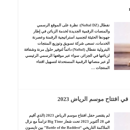
نفطال (Naftal DZ): نظرة على الموقع الرسمي
والمنصات الرقمية الجديدة لخدمة الزبائن في إطار
جهودها الحثيثة لتجسيد استراتيجية الرقمنة وعصرنة
الخدمات، تسعى شركة تسويق وتوزيع المنتجات
البترولية نفطال (Naftal) دائماً لتوفير حلول مرنة وشفافة
لزبائنها في الجزائر، سواء عبر موقعها الرسمي الرئيسي
أو عبر منصاتها الرقمية المستحدثة لتسهيل اقتناء
المنتجات …
ي افتتاح موسم الرياض 2023
لم يقتصر حفل افتتاح موسم الرياض 2023 (الذي أقيم
في 28 أكتوبر 2023 تحت شعار Big Time تزامناً مع نزال
الملاكمة التاريخي “Battle of the Baddest” بين تايسون