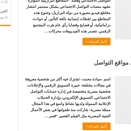
التواصل الاجتماعي وقصة “المقاطع البرازيلية المؤثرة”
تشهد منصات التواصل الاجتماعي بشكل مستمر انتشار
الفن
مقاطع فيديو مصورة من دولة البرازيل، وتتنوع هذه
‏يو
المقاطع بين لقطات إنسانية بالغة التأثير، أو حوادث
دراماتيكية، أو فضايح وقضايا رأي عام هزت المجتمع
الرقمي. تتصدر هذه الفيديوهات محركات …
أكمل القراءة »
مواقع التواصل
اسم «ميادة محمد» تشترك فيه أكثر من شخصية معروفة
في مجالات مختلفة: خبيرة التسويق الرقمي والإعلانات:
شخصية مصرية متخصصة في إدارة حسابات التواصل
الاجتماعي، التسويق الإلكتروني، وإدارة الحملات
الإعلانية الممولة ولديها نشاط واسع في هذا المجال.
ممثلة مصرية: شاركت منذ طفولتها في بعض الأعمال
الفنية المصرية مثل الفيلم القصير “قصر …
أكمل القراءة »