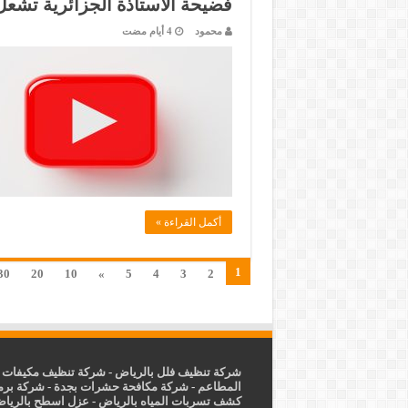
فضيحة الاستاذة الجزائرية تشعل
محمود
أكمل القراءة »
1
30
20
10
»
5
4
3
2
شركة تنظيف فلل بالرياض
-
شركة تنظيف مكيفات ب
المطاعم
-
شركة مكافحة حشرات بجدة
-
شركة برم
كشف تسربات المياه بالرياض
-
عزل
اسطح بالريا