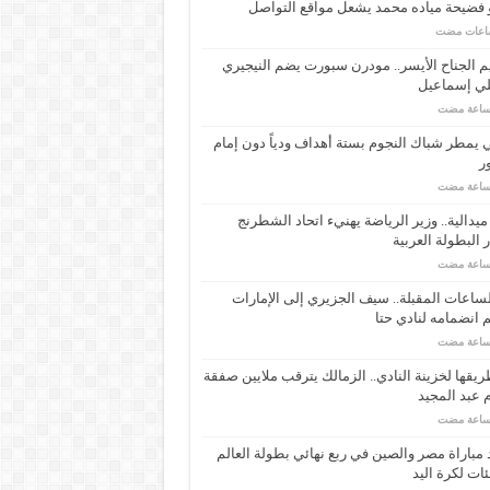
 فضيحة مياده محمد يشعل مواقع التواصل
م الجناح الأيسر.. مودرن سبورت يضم النيجيري
لي إسماعيل
ي يمطر شباك النجوم بستة أهداف ودياً دون إمام
ر
ـ 34 ميدالية.. وزير الرياضة يهنيء اتحاد الشطرنج
 البطولة العربية
ساعات المقبلة.. سيف الجزيري إلى الإمارات
انضمامه لنادي حتا
يقها لخزينة النادي.. الزمالك يترقب ملايين صفقة
عبد المجيد
مباراة مصر والصين في ربع نهائي بطولة العالم
ئات لكرة اليد