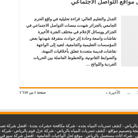
 مواقع التواصل الاجتماعي
الجدل والتعليم العالي: قراءة تحليلية في واقِع الحرم
الجامعي بالجزائر شهدت منصات التواصل الاجتماعي في
الجزائر ووسائل الإعلام في مختلف الفترة الأخيرة
نقاشات واسعة وحادة إثر حوادث متفرقة شهدتها بعض
المؤسسات التعليمية والجامعية، لتعيد إلى الواجهة
نقاشات قديمة متجددة تتعلق بأخلاقيات المهنة،
والضوابط القانونية، والخطوط الفاصلة بين الحريات
الفردية واللوائح …
...
الأخيرة »
صفحة 1 من 1٬510
الرياض
-
كشف تسربات المياه بجده
-
شركة مكافحة حشرات بجدة
-
افضل شركة تصمي
جة وتصميم مواقع
-
كشف تسربات المياه بالرياض
-
شركة عزل فوم بالرياض
-
شركة ع
ض
-
شراء اثاث مستعمل بالرياض
-
موقع لحل الواجبات الجامعية
-
افضل شركة سيو في