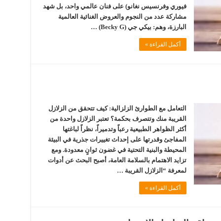
فيوري وفرنسيس نغانو) على فنان عالمي واحد، بل شهد
مشاركة عدد من النجوم والعروض الغنائية العالمية
البارزة، وهم: بيكي جي (Becky G) …
أكمل القراءة »
التعامل مع الطوارئ الزلزالية: كيف تتحقق من الزلازل
القريبة منك وتتصرف بحكمة؟ تعتبر الزلازل واحدة من
أكثر الظواهر الطبيعية رعباً وتدميراً، نظراً لباغتها
المفاجئ وقدرتها على إحداث تغييرات جذرية في البيئة
المحيطة والبنية التحتية في غضون ثوانٍ معدودة. ومع
تزايد الاهتمام بالسلامة العامة، أصبح البحث عن أدوات
لمعرفة “الزلازل القريبة …
أكمل القراءة »