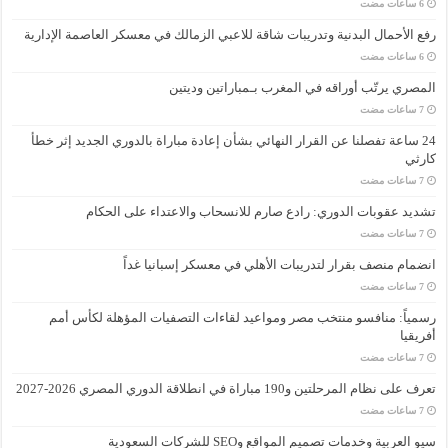
رفع الأحمال البدنية وتدريبات شاقة للاعبي الزمالك في معسكر العاصمة الإدارية
المصري يرتّب أوراقه في المغرب بـمباراتين وديتين
24 ساعة تفصلنا عن القرار النهائي بشأن إعادة مباراة بالدوري الجديد إثر خطأ
كارثي
تشديد عقوبات الدوري: رادع صارم للانسحاب والاعتداء على الحكام
انضمام منصف بقرار لتدريبات الأهلي في معسكر إسبانيا غداً
رسمياً: منافسو منتخب مصر ومواعيد لقاءات التصفيات المؤهلة لكأس أمم
أفريقيا
تعرف على نظام المرحلتين و190 مباراة في انطلاقة الدوري المصري 2026-2027
سيو العربية وخدمات تصميم المواقع وSEO للشركات السعودية