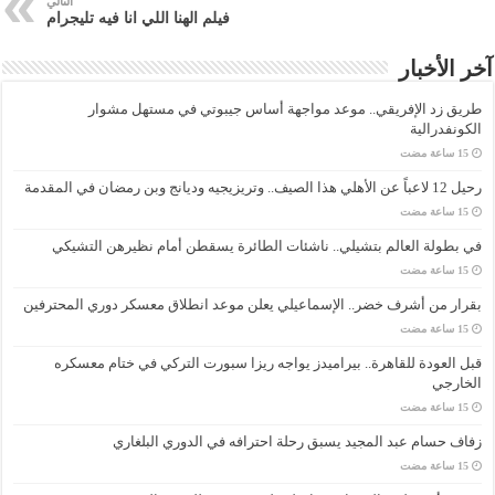
التالي
فيلم الهنا اللي انا فيه تليجرام
آخر الأخبار
طريق زد الإفريقي.. موعد مواجهة أساس جيبوتي في مستهل مشوار
الكونفدرالية
رحيل 12 لاعباً عن الأهلي هذا الصيف.. وتريزيجيه وديانج وبن رمضان في المقدمة
في بطولة العالم بتشيلي.. ناشئات الطائرة يسقطن أمام نظيرهن التشيكي
بقرار من أشرف خضر.. الإسماعيلي يعلن موعد انطلاق معسكر دوري المحترفين
قبل العودة للقاهرة.. بيراميدز يواجه ريزا سبورت التركي في ختام معسكره
الخارجي
زفاف حسام عبد المجيد يسبق رحلة احترافه في الدوري البلغاري