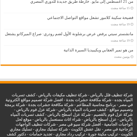
من 21 أغسطس إلى مايو.. خارطة طريق جديدة للدوري المصري
فضيحة سكينة كلامور تشعل مواقع التواصل الاجتماعي
مانشستر سيتي يرفض عرض برشلونة الأول لضم رودري: صراع الميركاتو يشتعل
من هو نمير العقابي ويكيبيديا السيرة الذاتية
‏يومين مضت
شركة تنظيف فلل بالرياض
-
شركة تنظيف مكيفات بالرياض
-
كشف تسربات
المياه بجده
-
شركة مكافحة حشرات بجدة
-
افضل شركة تصميم مواقع الكترونية
في مصر
-
برنامج محاسبة المطاعم
-
شركة مكافحة حشرات بجدة
-
شركة برمجة
وتصميم مواقع
-
كشف تسربات المياه بالرياض
-
شركة عزل فوم بالرياض
-
شركة عزل فوم بالقصيم
-
شركة عزل اسطح بالرياض
-
كشف تسربات المياه
بالرياض
-
عزل
اسطح بالرياض
-
شراء اثاث مستعمل بالرياض
-
موقع لحل
الواجبات الجامعية
-
افضل شركة سيو في مصر
-
شركات تنظيف الواجهات
الزجاجية في مصر
-
نقل عفش الكويت
-
شركة تسليك مجاري
-
تسليك مجاري
الكويت
-
تركيب مكينة جورة
-
تركيب رداد مجاري
-
تجديد حمامات
-
دكتور كشف