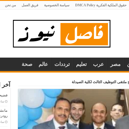
حقوق الملكية الفكرية DMCA Policy
سياسة الخصوصية
فريق العمل
من نحن
مصر
عرب
تعليم
ترددات
عالم
صحة
 ملتقى التوظيف الثالث لكلية الصيدلة
آخر ا
فضيحة
‏سا
مانش
رودري
‏سا