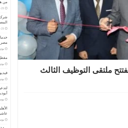
من هو
المصا
خدمات
مصر..
‏يو
مقطع 
‏يو
فتتح ملتقى التوظيف الثالث
فيديو
‏يو
لتدعي
أيودي
‏يو
الأهل
عاشو
‏يو