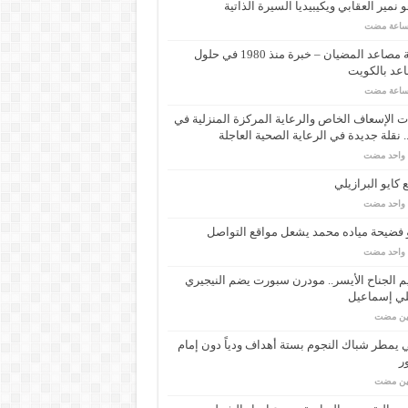
 نمير العقابي ويكيبيديا السيرة الذاتية
شركة مصاعد المضيان – خبرة منذ 1980 في حلول
عد بالكويت
 الإسعاف الخاص والرعاية المركزة المنزلية في
 نقلة جديدة في الرعاية الصحية العاجلة
م واحد مضت
كايو البرازيلي
م واحد مضت
 فضيحة مياده محمد يشعل مواقع التواصل
م واحد مضت
م الجناح الأيسر.. مودرن سبورت يضم النيجيري
لي إسماعيل
مين مضت
ي يمطر شباك النجوم بستة أهداف ودياً دون إمام
ر
مين مضت