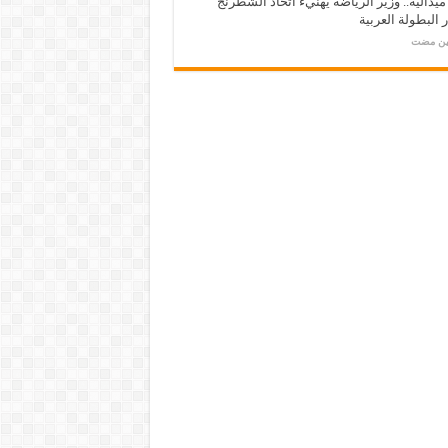
ـ 34 ميدالية.. وزير الرياضة يهنيء اتحاد الشطرنج
 البطولة العربية
مين مضت