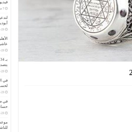
فيديو
لتدعي
أيودي
الأهل
عاشو
ب
بتصدر
في ال
لحسم 
في طر
حسام 
موعد 
للناش