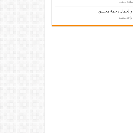
 والجمال رحمة محسن
م واحد مضت