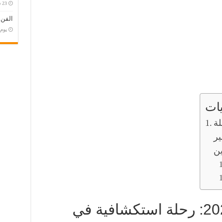
الفن
‏يو
ات
202: رحلة
ير
ين
فيلم خاتم سليمان 2024: رحلة استكشافية في