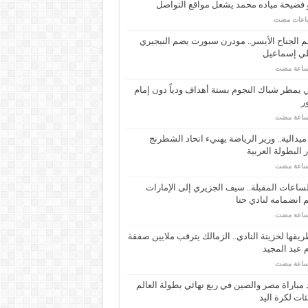
 فضيحة مياده محمد يشعل مواقع التواصل
م الجناح الأيسر.. مودرن سبورت يضم النيجيري
لي إسماعيل
ي يمطر شباك النجوم بستة أهداف ودياً دون إمام
ر
ـ 34 ميدالية.. وزير الرياضة يهنيء اتحاد الشطرنج
 البطولة العربية
ساعات المقبلة.. سيف الجزيري إلى الإمارات
انضمامه لنادي حتا
يقها لخزينة النادي.. الزمالك يترقب ملايين صفقة
عبد المجيد
مباراة مصر والصين في ربع نهائي بطولة العالم
ئات لكرة اليد