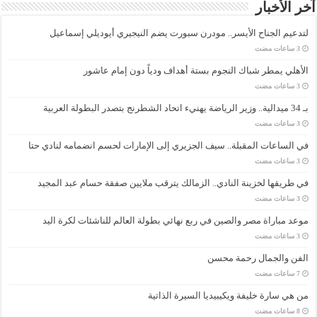
آخر الأخبار
لتدعيم الجناح الأيسر.. مودرن سبورت يضم النيجيري أيوديلي إسماعيل
الأهلي يمطر شباك النجوم بستة أهداف ودياً دون إمام عاشور
بـ 34 ميدالية.. وزير الرياضة يهنيء اتحاد الشطرنج بتصدر البطولة العربية
في الساعات المقبلة.. سيف الجزيري إلى الإمارات لحسم انضمامه لنادي حتا
في طريقها لخزينة النادي.. الزمالك يترقب ملايين صفقة حسام عبد المجيد
موعد مباراة مصر والصين في ربع نهائي بطولة العالم للناشئات لكرة اليد
الفن والجمال رحمة محسن
من هي سارة خليفة ويكيبيديا السيرة الذاتية