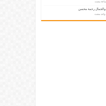
 والجمال رحمة محسن
م واحد مضت