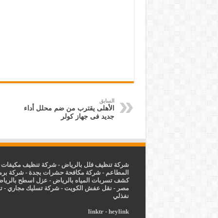
السابق
الأهلى يقترب من ضم محلل أداء
جديد فى جهاز كولر
شركة تنظيف فلل بالرياض
-
شركة تنظيف مكيفات ب
المطاعم
-
شركة مكافحة حشرات بجدة
-
شركة برم
كشف تسربات المياه بالرياض
-
عزل
اسطح بالريا
مصر
-
نقل عفش الكويت
-
شركة تسليك مجاري
-
ت
نفذلي
linktr
-
heylink