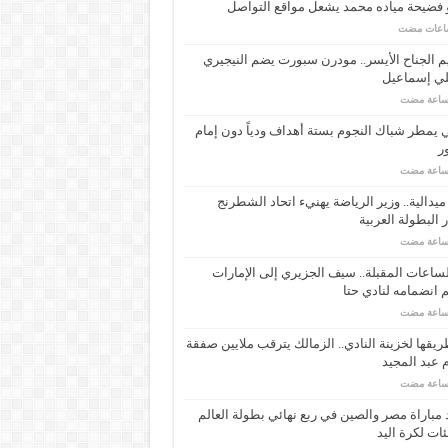
 فضيحة مياده محمد يشعل مواقع التواصل
م الجناح الأيسر.. مودرن سبورت يضم النيجيري
لي إسماعيل
ي يمطر شباك النجوم بستة أهداف ودياً دون إمام
ر
ـ 34 ميدالية.. وزير الرياضة يهنيء اتحاد الشطرنج
 البطولة العربية
ساعات المقبلة.. سيف الجزيري إلى الإمارات
انضمامه لنادي حتا
يقها لخزينة النادي.. الزمالك يترقب ملايين صفقة
عبد المجيد
مباراة مصر والصين في ربع نهائي بطولة العالم
ئات لكرة اليد