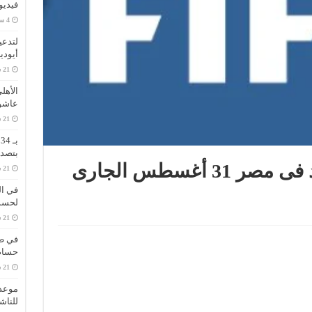
فيديو
لتدعي
أيودي
الأهل
عاشو
ب
بتصدر
فيفا يعلن فتح باب القيد فى مصر 31 أغسطس الجارى
في ال
لحسم 
في طر
حسام 
موعد 
للناش