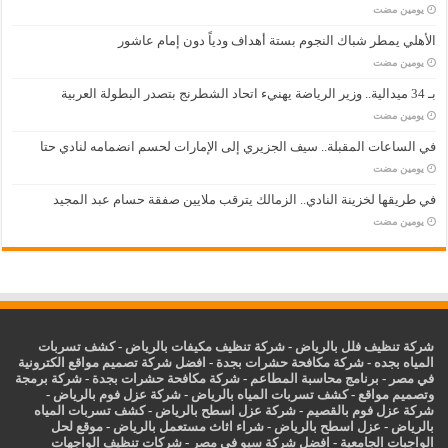
‏يومين مضت
الأهلي يمطر شباك النجوم بستة أهداف ودياً دون إمام عاشور
‏يومين مضت
بـ 34 ميدالية.. وزير الرياضة يهنيء اتحاد الشطرنج بتصدر البطولة العربية
‏يومين مضت
في الساعات المقبلة.. سيف الجزيري إلى الإمارات لحسم انضمامه لنادي حتا
‏يومين مضت
في طريقها لخزينة النادي.. الزمالك يترقب ملايين صفقة حسام عبد المجيد
‏يومين مضت
شركة تنظيف فلل بالرياض
-
شركة تنظيف مكيفات بالرياض
-
كشف تسربات
المياه بجده
-
شركة مكافحة حشرات بجدة
-
افضل شركة تصميم مواقع الكترونية
في مصر
-
برنامج محاسبة المطاعم
-
شركة مكافحة حشرات بجدة
-
شركة برمجة
وتصميم مواقع
-
كشف تسربات المياه بالرياض
-
شركة عزل فوم بالرياض
-
شركة عزل فوم بالقصيم
-
شركة عزل اسطح بالرياض
-
كشف تسربات المياه
بالرياض
-
عزل
اسطح بالرياض
-
شراء اثاث مستعمل بالرياض
-
موقع لحل
الواجبات الجامعية
-
افضل شركة سيو في مصر
-
شركات تنظيف الواجهات