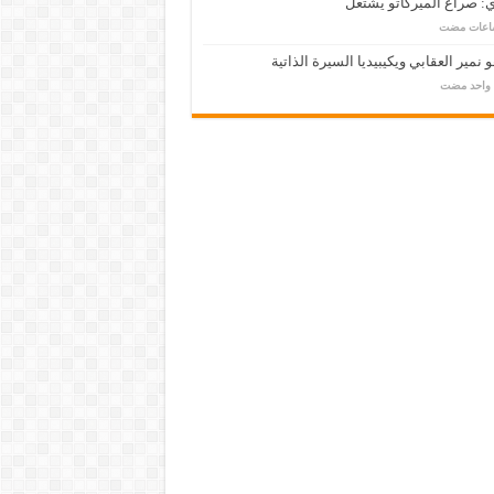
: صراع الميركاتو يشتعل
 نمير العقابي ويكيبيديا السيرة الذاتية
م واحد مضت