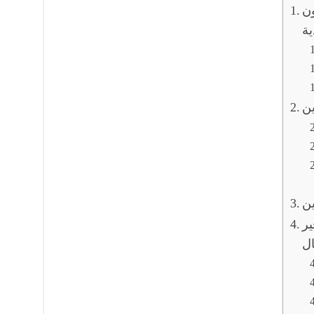
ن
ية
ين
ين
ير
ال