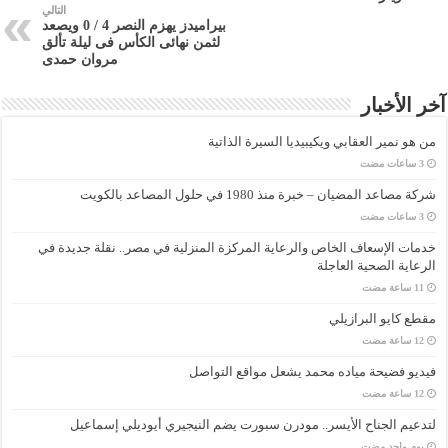
التالي
بيراميدز يهزم النصر 4 / 0 ويصعد
لثمن نهائى الكأس فى ليلة تألق
مروان حمدى
آخر الأخبار
من هو نمير العقابي ويكيبيديا السيرة الذاتية
شركة مصاعد المضيان – خبرة منذ 1980 في حلول المصاعد بالكويت
خدمات الإسعاف الخاص والرعاية المركزة المنزلية في مصر.. نقلة جديدة في
الرعاية الصحية العاجلة
مقطع كايو البرازيلي
فيديو فضيحة مياده محمد يشعل مواقع التواصل
لتدعيم الجناح الأيسر.. مودرن سبورت يضم النيجيري أيوديلي إسماعيل
‏يوم واحد مضت