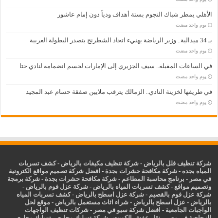
الأهلي يمطر شباك النجوم بستة أهداف ودياً دون إمام عاشور
‏يوم واحد مضت
بـ 34 ميدالية.. وزير الرياضة يهنيء اتحاد الشطرنج بتصدر البطولة العربية
‏يوم واحد مضت
في الساعات المقبلة.. سيف الجزيري إلى الإمارات لحسم انضمامه لنادي حتا
‏يوم واحد مضت
في طريقها لخزينة النادي.. الزمالك يترقب ملايين صفقة حسام عبد المجيد
‏يوم واحد مضت
شركة تنظيف فلل بالرياض
-
شركة تنظيف مكيفات بالرياض
-
كشف تسربات
المياه بجده
-
شركة مكافحة حشرات بجدة
-
افضل شركة تصميم مواقع الكترونية
في مصر
-
برنامج محاسبة المطاعم
-
شركة مكافحة حشرات بجدة
-
شركة برمجة
وتصميم مواقع
-
كشف تسربات المياه بالرياض
-
شركة عزل فوم بالرياض
-
شركة عزل فوم بالقصيم
-
شركة عزل اسطح بالرياض
-
كشف تسربات المياه
بالرياض
-
عزل
اسطح بالرياض
-
شراء اثاث مستعمل بالرياض
-
موقع لحل
الواجبات الجامعية
-
افضل شركة سيو في مصر
-
شركات تنظيف الواجهات
الزجاجية في مصر
-
نقل عفش الكويت
-
شركة تسليك مجاري
-
تسليك مجاري