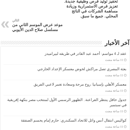
تحفيز توليد فرص وظيفية جديدة.
تعزيز فرص الاستمرارية وزيادة
مساهمة الشركات في الناتج
المحلي. جميع ما سبق.
التالي
موعد عرض الموسم الثاني من
مسلسل صلاح الدين الأيوبي
آخر الأخبار
عقد لـ 4 مواسم: أحمد عبد القادر في طريقه لبيراميدز
بعثة المصري تصل مراكش لخوض معسكر الإعداد الخارجي
معسكر الأهلي بإسبانيا: روح مرحة وسعادة تغمر لاعبي الفريق
جدول حافل ينتظر الفراعنة.. الظهور الرسمي الأول لمنتخب مصر بنكهة إفريقية
في سبتمبر
كواليس انتقال أنس وائل للاتحاد السكندري: حازم إمام يحسم الصفقة