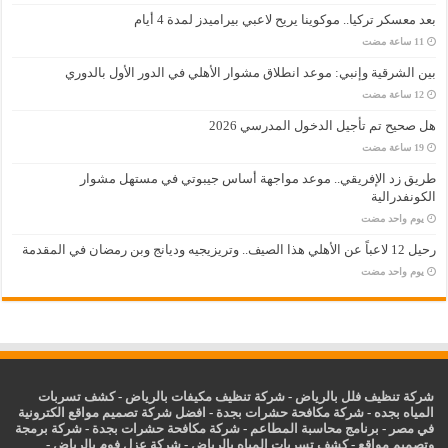
بعد معسكر تركيا.. موكوينا يريح لاعبي بيراميدز لمدة 4 أيام
بين الشرقية وإنبي: موعد انطلاق مشوار الأهلي في الدور الأول بالدوري
هل صحيح تم تأجيل الدخول المدرسي 2026
طريق زد الإفريقي.. موعد مواجهة أساس جيبوتي في مستهل مشوار
الكونفدرالية
‏يوم واحد مضت
رحيل 12 لاعباً عن الأهلي هذا الصيف.. وتريزيجيه وديانج وبن رمضان في المقدمة
‏يوم واحد مضت
شركة تنظيف فلل بالرياض
-
شركة تنظيف مكيفات بالرياض
-
كشف تسربات
المياه بجده
-
شركة مكافحة حشرات بجدة
-
افضل شركة تصميم مواقع الكترونية
في مصر
-
برنامج محاسبة المطاعم
-
شركة مكافحة حشرات بجدة
-
شركة برمجة
وتصميم مواقع
-
كشف تسربات المياه بالرياض
-
شركة عزل فوم بالرياض
-