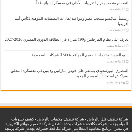
انضمام منصف بقرار لتدريبات الأهلي في معسكر إسبانيا غداً
رسمياً: منافسو منتخب مصر ومواعيد لقاءات التصفيات المؤهلة لكأس أمم
أفريقيا
تعرف على نظام المرحلتين و190 مباراة في انطلاقة الدوري المصري 2026-2027
سيو العربية وخدمات تصميم المواقع وSEO للشركات السعودية
المصري البورسعيدي يستقر على خوض مباراتين وديتين في معسكره المغلق
بمراكش استعداداً للموسم الجديد
‏يوم واحد مضت
شركة تنظيف فلل بالرياض
-
شركة تنظيف مكيفات بالرياض
-
كشف تسربات
المياه بجده
-
شركة مكافحة حشرات بجدة
-
افضل شركة تصميم مواقع الكترونية
في مصر
-
برنامج محاسبة المطاعم
-
شركة مكافحة حشرات بجدة
-
شركة برمجة