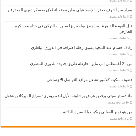
بقرار من أشرف خضر.. الإسماعيلي يعلن موعد انطلاق معسكر دوري المحترفين
قبل العودة للقاهرة.. بيراميدز يواجه ريزا سبورت التركي في ختام معسكره
الخارجي
زفاف حسام عبد المجيد يسبق رحلة احترافه في الدوري البلغاري
من 21 أغسطس إلى مايو.. خارطة طريق جديدة للدوري المصري
فضيحة سكينة كلامور تشعل مواقع التواصل الاجتماعي
مانشستر سيتي يرفض عرض برشلونة الأول لضم رودري: صراع الميركاتو يشتعل
من هو نمير العقابي ويكيبيديا السيرة الذاتية
‏يوم واحد مضت