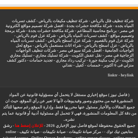
شركة تنظيف فلل بالرياض
-
شركة تنظيف مكيفات بالرياض
-
كشف تسربات
المياه بجده
-
شركة مكافحة حشرات بجدة
-
افضل شركة تصميم مواقع الكترونية
في مصر
-
برنامج محاسبة المطاعم
-
شركة مكافحة حشرات بجدة
-
شركة برمجة
وتصميم مواقع
-
كشف تسربات المياه بالرياض
-
شركة عزل فوم بالرياض
-
شركة عزل فوم بالقصيم
-
شركة عزل اسطح بالرياض
-
كشف تسربات المياه
بالرياض
-
عزل
اسطح بالرياض
-
شراء اثاث مستعمل بالرياض
-
موقع لحل
الواجبات الجامعية
-
افضل شركة سيو في مصر
-
شركات تنظيف الواجهات
الزجاجية في مصر
-
نقل عفش الكويت
-
شركة تسليك مجاري
-
تسليك مجاري
الكويت
-
تركيب مكينة جورة
-
تركيب رداد مجاري
-
تجديد حمامات
-
دكتور كشف
منزلي فى 6 اكتوبر
-
خمسات
-
كفيل
-
نفذلي
linktr
-
heylink
( فاصل نيوز ) موقع إخباري مستقل لا يتحمل أي مسؤولية قانونية عن المواد
المنشورة فيه من محتوي وصور وفيديوهات لأنها لا تعبر عن رأي الموقع، حيث ان
جميع المقالات والأخبار مسئول عنها محرريها فقط، وإدارة الموقع رغم سعيها للتأكد
من دقة كل المعلومات المنشورة، فهي لا تتحمل أي مسئولية أدبية أو قانونية عما يتم
نشره..
جميع الحقوق محفوظة لموقع فاصل نيوز الإخباري 2026 -
للإعلان إضغط هنا
-
رشق
متابعين تيك توك
-
-
مركز صيانة تكييفات
-
صيانة تكييفات
-
صيانة تكييف
-
online
tajweed course
-
Online Quran Academy
-
online quran classes
-
online quran