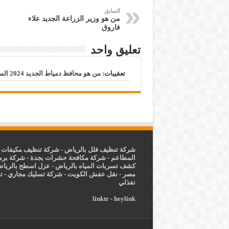
السابق
من هو وزير الزراعة الجديد علاء
فاروق
تعليق واحد
تعقيبات:
من هو محافظ دمياط الجديد 2024 السيرة الذاتية ويكيبيديا - فاصل نيوز
شركة تنظيف فلل بالرياض
-
شركة تنظيف مكيفات ب
المطاعم
-
شركة مكافحة حشرات بجدة
-
شركة برم
كشف تسربات المياه بالرياض
-
عزل
اسطح بالريا
مصر
-
نقل عفش الكويت
-
شركة تسليك مجاري
-
ت
نفذلي
linktr
-
heylink