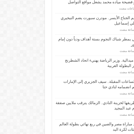
 فضيحة مياده محمد يشعل مواقع التواصل
م الجناح الأيسر.. مودرن سبورت يضم النيجيري
لي إسماعيل
ي يمطر شباك النجوم بستة أهداف ودياً دون إمام
ر
ـ 34 ميدالية.. وزير الرياضة يهنيء اتحاد الشطرنج
 البطولة العربية
ساعات المقبلة.. سيف الجزيري إلى الإمارات
انضمامه لنادي حتا
يقها لخزينة النادي.. الزمالك يترقب ملايين صفقة
عبد المجيد
مباراة مصر والصين في ربع نهائي بطولة العالم
ئات لكرة اليد