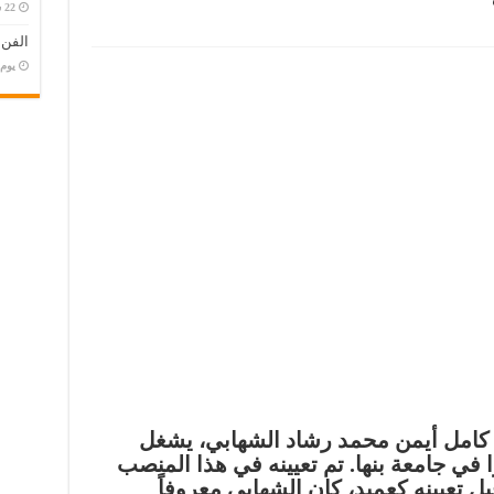
الفن
‏يو
 كامل أيمن محمد رشاد الشهابي، يشغل
في جامعة بنها. تم تعيينه في هذا المنصب
ي 29 سبتمبر. قبل تعيينه كعميد، كان الشهابي معروفاً