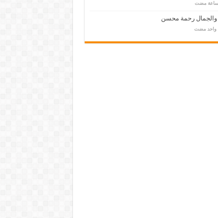
 والجمال رحمة محسن
م واحد مضت