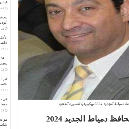
فيديو
لتدعي
أيودي
الأهل
عاشو
ب
بتصدر
في ال
لحسم 
في طر
20 ويكيبيديا السيرة الذاتية
حسام 
من هو ايمن الشهابي محافظ دمياط الجديد 2024
موعد 
للناش