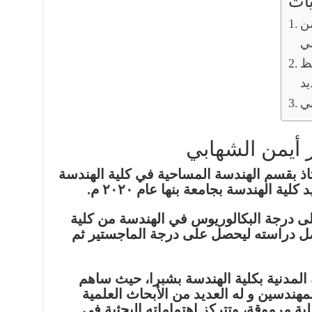
ات
من
بي
ظ
يد
بي
ر أيمن الشهابي
اذ بقسم الهندسة المساحية في كلية الهندسة
ة الهندسة بجامعة بنها عام ٢٠٢٠ م.
ى درجة البكالوريوس في الهندسة من كلية
اصل دراسته ليحصل على درجة الماجستير ثم
لمدنية بكلية الهندسة بشبرا، حيث ساهم
ندسين و له العديد من الأبحاث العلمية
ة مرموقة، وتتركز اهتماماته البحثية في