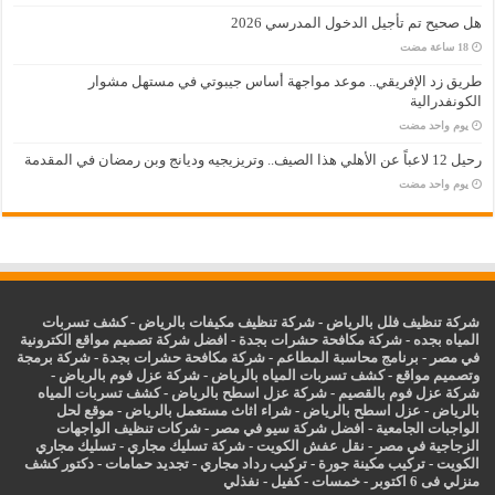
هل صحيح تم تأجيل الدخول المدرسي 2026
طريق زد الإفريقي.. موعد مواجهة أساس جيبوتي في مستهل مشوار
الكونفدرالية
‏يوم واحد مضت
رحيل 12 لاعباً عن الأهلي هذا الصيف.. وتريزيجيه وديانج وبن رمضان في المقدمة
‏يوم واحد مضت
شركة تنظيف فلل بالرياض
-
شركة تنظيف مكيفات بالرياض
-
كشف تسربات
المياه بجده
-
شركة مكافحة حشرات بجدة
-
افضل شركة تصميم مواقع الكترونية
في مصر
-
برنامج محاسبة المطاعم
-
شركة مكافحة حشرات بجدة
-
شركة برمجة
وتصميم مواقع
-
كشف تسربات المياه بالرياض
-
شركة عزل فوم بالرياض
-
شركة عزل فوم بالقصيم
-
شركة عزل اسطح بالرياض
-
كشف تسربات المياه
بالرياض
-
عزل
اسطح بالرياض
-
شراء اثاث مستعمل بالرياض
-
موقع لحل
الواجبات الجامعية
-
افضل شركة سيو في مصر
-
شركات تنظيف الواجهات
الزجاجية في مصر
-
نقل عفش الكويت
-
شركة تسليك مجاري
-
تسليك مجاري
الكويت
-
تركيب مكينة جورة
-
تركيب رداد مجاري
-
تجديد حمامات
-
دكتور كشف
منزلي فى 6 اكتوبر
-
خمسات
-
كفيل
-
نفذلي