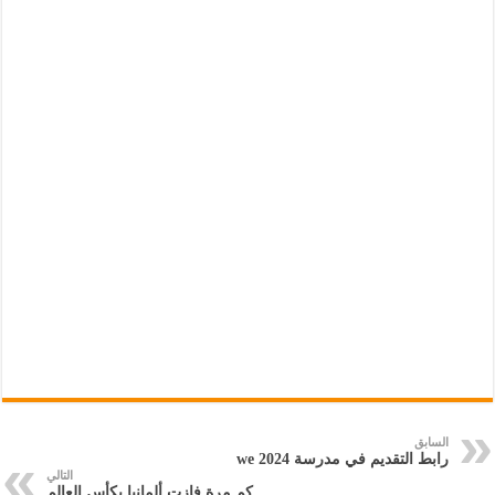
السابق
رابط التقديم في مدرسة we 2024
التالي
كم مرة فازت ألمانيا بكأس العالم