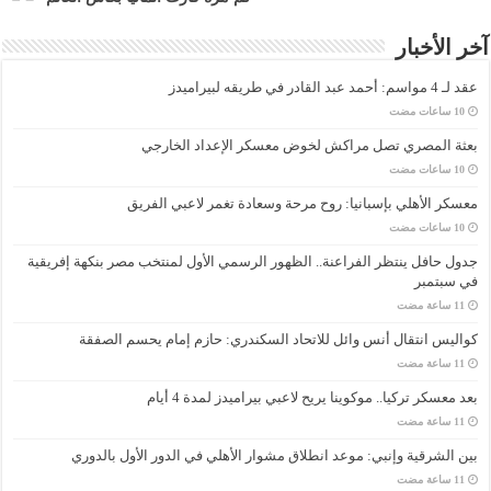
آخر الأخبار
عقد لـ 4 مواسم: أحمد عبد القادر في طريقه لبيراميدز
بعثة المصري تصل مراكش لخوض معسكر الإعداد الخارجي
معسكر الأهلي بإسبانيا: روح مرحة وسعادة تغمر لاعبي الفريق
جدول حافل ينتظر الفراعنة.. الظهور الرسمي الأول لمنتخب مصر بنكهة إفريقية
في سبتمبر
كواليس انتقال أنس وائل للاتحاد السكندري: حازم إمام يحسم الصفقة
بعد معسكر تركيا.. موكوينا يريح لاعبي بيراميدز لمدة 4 أيام
بين الشرقية وإنبي: موعد انطلاق مشوار الأهلي في الدور الأول بالدوري