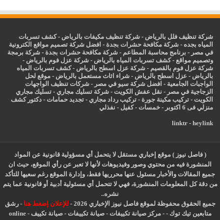
شركة تنظيف فلل بالرياض
-
شركة تنظيف مكيفات بالرياض
-
كشف تسربات
المياه بجده
-
شركة مكافحة حشرات بجدة
-
افضل شركة تصميم مواقع الكترونية
في مصر
-
برنامج محاسبة المطاعم
-
شركة مكافحة حشرات بجدة
-
شركة برمجة
وتصميم مواقع
-
كشف تسربات المياه بالرياض
-
شركة عزل فوم بالرياض
-
شركة عزل فوم بالقصيم
-
شركة عزل اسطح بالرياض
-
كشف تسربات المياه
بالرياض
-
عزل
اسطح بالرياض
-
شراء اثاث مستعمل بالرياض
-
موقع لحل
الواجبات الجامعية
-
افضل شركة سيو في مصر
-
شركات تنظيف الواجهات
الزجاجية في مصر
-
نقل عفش الكويت
-
شركة تسليك مجاري
-
تسليك مجاري
الكويت
-
تركيب مكينة جورة
-
تركيب رداد مجاري
-
تجديد حمامات
-
دكتور كشف
منزلي فى 6 اكتوبر
-
خمسات
-
كفيل
-
نفذلي
linktr
-
heylink
( فاصل نيوز ) موقع إخباري مستقل لا يتحمل أي مسؤولية قانونية عن المواد
المنشورة فيه من محتوي وصور وفيديوهات لأنها لا تعبر عن رأي الموقع، حيث ان
جميع المقالات والأخبار مسئول عنها محرريها فقط، وإدارة الموقع رغم سعيها للتأكد
من دقة كل المعلومات المنشورة، فهي لا تتحمل أي مسئولية أدبية أو قانونية عما يتم
نشره..
جميع الحقوق محفوظة لموقع فاصل نيوز الإخباري 2026 -
للإعلان إضغط هنا
-
رشق
متابعين تيك توك
-
-
مركز صيانة تكييفات
-
صيانة تكييفات
-
صيانة تكييف
-
online