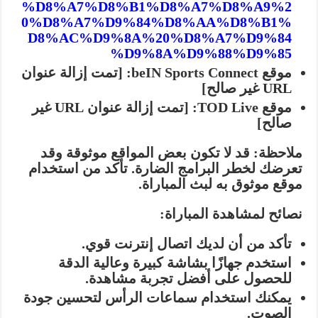
%D8%A7%D8%B1%D8%A7%D8%A9%2
0%D8%A7%D9%84%D8%AA%D8%B1%
D8%AC%D9%8A%20%D8%A7%D9%84
%D9%8A%D9%88%D9%85
موقع beIN Sports Connect:
[تمت إزالة عنوان
URL غير صالح]
موقع TOD Live:
[تمت إزالة عنوان URL غير
صالح]
ملاحظة:
قد لا تكون بعض المواقع موثوقة وقد
تعرضك لخطر البرامج الضارة. تأكد من استخدام
موقع موثوق به لبث المباراة.
نصائح لمشاهدة المباراة:
تأكد من أن لديك اتصال إنترنت قوي.
استخدم جهازًا بشاشة كبيرة وعالية الدقة
للحصول على أفضل تجربة مشاهدة.
يمكنك استخدام سماعات الرأس لتحسين جودة
الصوت.