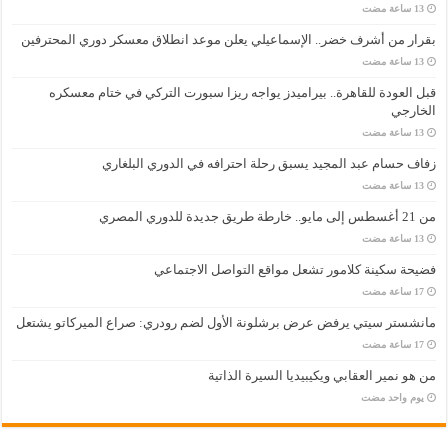
بقرار من أشرف خضر.. الإسماعيلي يعلن موعد انطلاق معسكر دوري المحترفين
قبل العودة للقاهرة.. بيراميدز يواجه ريزا سبورت التركي في ختام معسكره
الخارجي
زفاف حسام عبد المجيد يسبق رحلة احترافه في الدوري البلغاري
من 21 أغسطس إلى مايو.. خارطة طريق جديدة للدوري المصري
فضيحة سكينة كلامور تشعل مواقع التواصل الاجتماعي
مانشستر سيتي يرفض عرض برشلونة الأول لضم رودري: صراع الميركاتو يشتعل
من هو نمير العقابي ويكيبيديا السيرة الذاتية
‏يوم واحد مضت