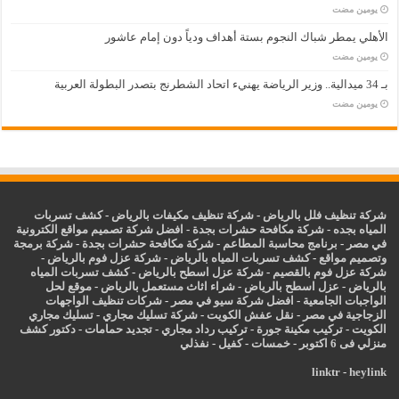
‏يومين مضت
الأهلي يمطر شباك النجوم بستة أهداف ودياً دون إمام عاشور
‏يومين مضت
بـ 34 ميدالية.. وزير الرياضة يهنيء اتحاد الشطرنج بتصدر البطولة العربية
‏يومين مضت
شركة تنظيف فلل بالرياض
-
شركة تنظيف مكيفات بالرياض
-
كشف تسربات
المياه بجده
-
شركة مكافحة حشرات بجدة
-
افضل شركة تصميم مواقع الكترونية
في مصر
-
برنامج محاسبة المطاعم
-
شركة مكافحة حشرات بجدة
-
شركة برمجة
وتصميم مواقع
-
كشف تسربات المياه بالرياض
-
شركة عزل فوم بالرياض
-
شركة عزل فوم بالقصيم
-
شركة عزل اسطح بالرياض
-
كشف تسربات المياه
بالرياض
-
عزل
اسطح بالرياض
-
شراء اثاث مستعمل بالرياض
-
موقع لحل
الواجبات الجامعية
-
افضل شركة سيو في مصر
-
شركات تنظيف الواجهات
الزجاجية في مصر
-
نقل عفش الكويت
-
شركة تسليك مجاري
-
تسليك مجاري
الكويت
-
تركيب مكينة جورة
-
تركيب رداد مجاري
-
تجديد حمامات
-
دكتور كشف
منزلي فى 6 اكتوبر
-
خمسات
-
كفيل
-
نفذلي
linktr
-
heylink