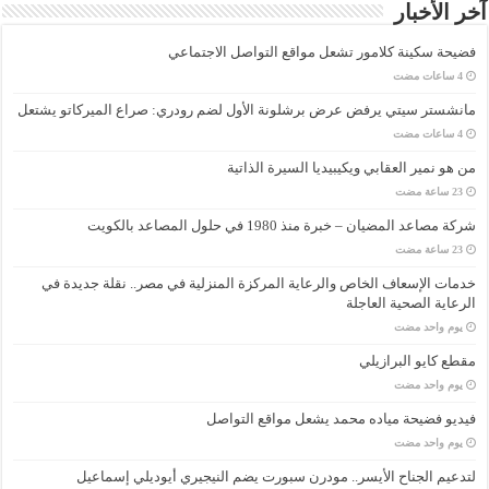
آخر الأخبار
فضيحة سكينة كلامور تشعل مواقع التواصل الاجتماعي
مانشستر سيتي يرفض عرض برشلونة الأول لضم رودري: صراع الميركاتو يشتعل
من هو نمير العقابي ويكيبيديا السيرة الذاتية
شركة مصاعد المضيان – خبرة منذ 1980 في حلول المصاعد بالكويت
خدمات الإسعاف الخاص والرعاية المركزة المنزلية في مصر.. نقلة جديدة في
الرعاية الصحية العاجلة
‏يوم واحد مضت
مقطع كايو البرازيلي
‏يوم واحد مضت
فيديو فضيحة مياده محمد يشعل مواقع التواصل
‏يوم واحد مضت
لتدعيم الجناح الأيسر.. مودرن سبورت يضم النيجيري أيوديلي إسماعيل