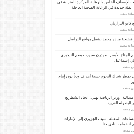
 الإسعاف الخاص والرعاية المركزة المنزلية في
 نقلة جديدة في الرعاية الصحية العاجلة
كايو البرازيلي
 فضيحة مياده محمد يشعل مواقع التواصل
م الجناح الأيسر.. مودرن سبورت يضم النيجيري
لي إسماعيل
مين مضت
ي يمطر شباك النجوم بستة أهداف ودياً دون إمام
ر
مين مضت
ـ 34 ميدالية.. وزير الرياضة يهنيء اتحاد الشطرنج
 البطولة العربية
مين مضت
ساعات المقبلة.. سيف الجزيري إلى الإمارات
انضمامه لنادي حتا
مين مضت