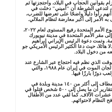
ام بقوانين الحجاب في البلاد، واحتجزتها ثم
ة، لتدعي الشرطة أن "أميني" دخلت في
نهم رأوا دليلًا واضحًا على تعرضها للضرب،
ى به الأمر إلى أكبر معارضة لنظام الملالي.
وبدأت الاحتجاجات أيضًا قبل أسبوع الأمم المتحدة رفيع المستوى لعام ٢٠٢٢،
ى مقر الأمم المتحدة في مدينة نيويورك
امة. وتمت دعوة الرئيس الإيراني إبراهيم
 هائلا، حيث دعا الكثير الرئيس الأمريكي جو
 من دخول البلاد.
قت الذي نظم فيه احتجاج عبر الشارع عند
مقر الأمم المتحدة، أظهر ضحايا لجان الموت في إيران عام ١٩٨٨، والتي
 دورًا بارزًا فيها.
وامتدت الاحتجاجات في نهاية المطاف إلى أكثر من ١٤٠ مدينة وبلدة في
جميع أنحاء إيران، حيث أفادت التقارير أن ما يصل إلى ٥٠٠ شخص قتلوا في
 عشرات الآلاف. كما لقي عدد من الأطفال
 النظام لاحتوائهم.