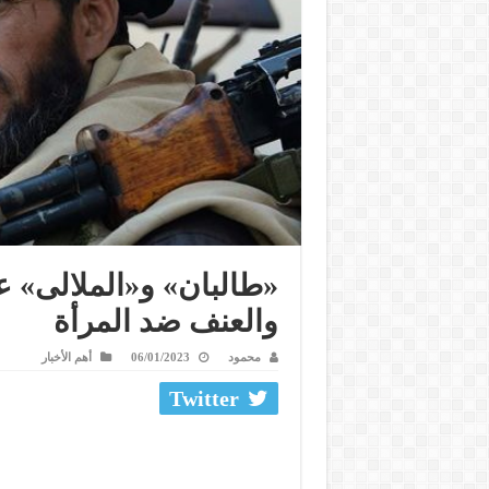
«طالبان» و«الملالى» 
والعنف ضد المرأة
محمود
06/01/2023
أهم الأخبار
Twitter