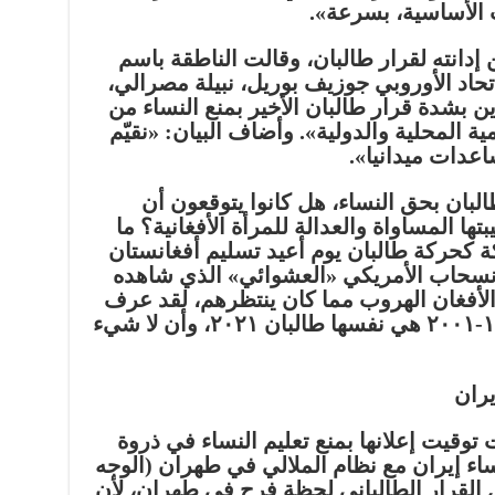
 الأساسية، بسرعة».
 إدانته لقرار طالبان، وقالت الناطقة باسم
حاد الأوروبي جوزيف بوريل، نبيلة مصرالي،
ين بشدة قرار طالبان الأخير بمنع النساء من
 المحلية والدولية». وأضاف البيان: «نقيّم
اعدات ميدانيا».
لبان بحق النساء، هل كانوا يتوقعون أن
ها المساواة والعدالة للمرأة الأفغانية؟ ما
ة كحركة طالبان يوم أعيد تسليم أفغانستان
نسحاب الأمريكي «العشوائي» الذي شاهده
الأفغان الهروب مما كان ينتظرهم، لقد عرف
الشعب الأفغاني أن طالبان ١٩٩٦-٢٠٠١ هي نفسها طالبان ٢٠٢١، وأن لا شيء
ران
 توقيت إعلانها بمنع تعليم النساء في ذروة
اء إيران مع نظام الملالي في طهران (الوجه
 القرار الطالباني لحظة فرح في طهران، لأن