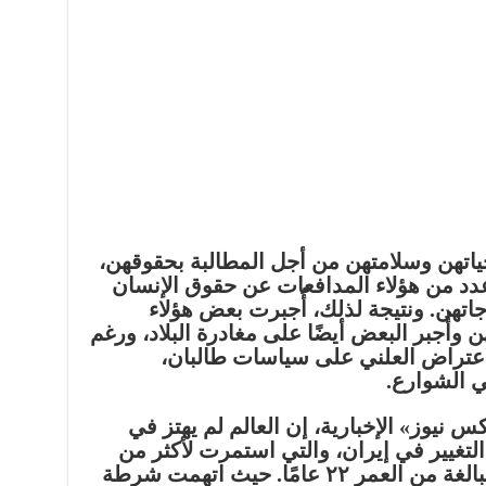
ياتهن وسلامتهن من أجل المطالبة بحقوقهن،
د من هؤلاء المدافعات عن حقوق الإنسان
هن. ونتيجة لذلك، أُجبرت بعض هؤلاء
وأُجبر البعض أيضًا على مغادرة البلاد، ورغم
لاعتراض العلني على سياسات طالبان،
ي الشوارع.
 نيوز» الإخبارية، إن العالم لم يهتز في
 التغيير في إيران، والتي استمرت لأكثر من
١٠٠ يوم بعد وفاة مهسا أميني البالغة من العمر ٢٢ عامًا. حيث اتهمت شرطة