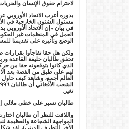
لاحترام حقوق الإنسان والحريات
بدوره أعرب الاتحاد الأوروبي عن
مسئول الشئون الخارجية في الات
في بيان «إن الاتحاد الأوروبي يد
العمل في المنظمات غير الحكومية
الوضع وتأثيره على تقديمنا للمس
ولكن هل حقا تفاجأوا بقرارات طا
تحقق طالبان حليفة القاعدة وربيبت
الذي كانوا يتوقعونه حقا من حرك
لهم على طبق من الفضة بعد الا
العالم أجمع، وشاهد كيف حاول 
تغير.
طالبان تسير على خطى ملالي إي
واللافت للنظر أن طالبان اختارت
المواجهة الشجاعة والعظيمة لنس
الآخر للتطرف الديني)، لقد شكل