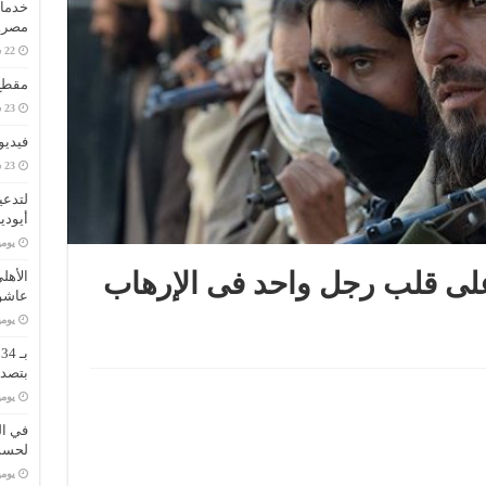
خدمات
مصر..
مقطع 
فيديو
لتدعي
أيودي
‏يو
على قلب رجل واحد فى الإرهاب
الأهل
عاشو
‏يو
ب
بتصدر
‏يو
في ال
لحسم 
‏يو