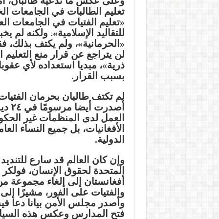
وعلى عكس ما تدعيه طالبان، أمر
تعليم الطالبات في الجامعات الخ
«تعليم الفتيات في الجامعات الع
للتقاليد الإسلامية». ولكنه لم 
«الحرمانية»، ولم يكتف بذلك، فقد
لن يتراجع عن قرار منع التعليم ا
ذرية»، مبديا استعداده لأي عقو
بسبب القرار.
لم تكتف طالبان بحرمان الفتيات 
أصدر
العمل لدى المنظمات غير الحكو
الأفغانيات، بل جميع النساء ال
الدولية.
وإن كان العالم قد سارع للتندي
المتحدة لحقوق الإنسان، فولكر 
أفغانستان إلى إلغاء مجموعة م
والفتيات على الفور، مشيرًا إلى 
وأصدر مجلس الأمن بيانا دعا في
فتح المدارس وعكس هذه السياسا