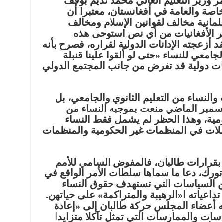
 وزير التعليم العالي محمد نديم بوقف
اصة والعامة في أفغانستان، معتبرا أن
لمانية مخالف لقوانين الإسلام ومخالف
يخبر الأفغانيات من أي نص استوحى هذه
 أزعجته الإدانات الدولية لقراره، فصرح بأنه
لجامعي للنساء «حتى لو ألقوا علينا قنبلة
بات دولية قد تفرض من جانب المجتمع الدولي
والنساء من التعليم الثانوي والجامعي، بل
ت أيضا مرسومًا في ٢٤ ديسمبر الماضي منعت بموجبه النساء من
مية، وهذا الحظر لم يشمل فقط النساء
عاملات في المنظمات غير الحكومية والمنظمات
د بقرارات طالبان، فالمفوض السامي للأمم
تورك، دعا ما سماها سلطات الأمر الواقع في
ن السياسات التي تستهدف حقوق النساء
تداعياته ا«الرهيبة والمتراكمة» على حياتهن.
ه أعضاء المجلس حركة طالبان إلى «إعادة
ت والممارسات التي تمثل تآكلا متزايدا