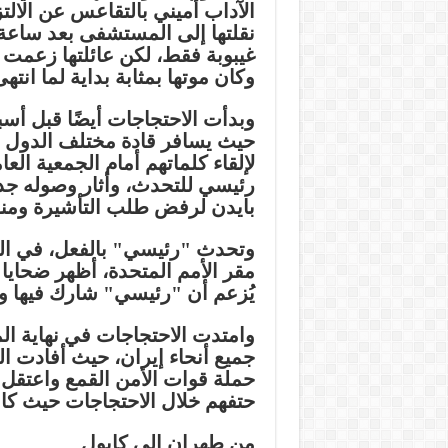
الآداب أميني بالتقاعس عن الالتز
نقلتها إلى المستشفى بعد ساع
غيبوبة فقط، لكن عائلتها زعمت أ
وكان موتها بمثابة بداية لما انته
حيث يسافر قادة مختلف الدول إل
لإلقاء كلماتهم أمام الجمعية الع
رئيسي للتحدث، وأثار وصوله جدلا
بايدن لرفض طلب التأشيرة ومنعه
وتحدث "رئيسي" بالفعل، في الو
يُزعم أن "رئيسي" شارك فيها ولعب
حملة قوات الأمن القمع واعتقل
حتفهم خلال الاحتجاجات حيث كافح
من طهران إلى كابول