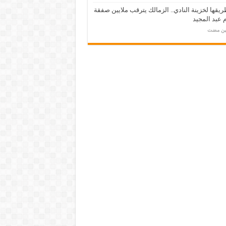
يقها لخزينة النادي.. الزمالك يترقب ملايين صفقة
عبد المجيد
مين مضت