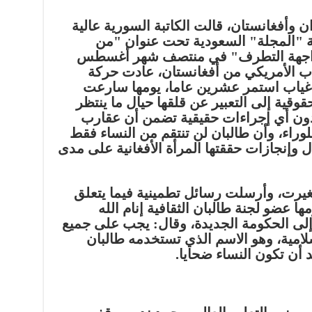
 وأفغانستان، قالت الكاتبة السورية عالية
ة "المجلة" السعودية تحت عنوان "من
مواجهة التطرف" في منتصف شهر أغسطس
اب الأمريكي من أفغانستان، عادت حركة
 غياب استمر عشرين عاما، يومها سارعت
وقية إلى التعبير عن قلقها حيال ما ينتظر
دون أي إجراءات حقيقية تضمن أن عقارب
وراء، وأن طالبان لن تنتقم من النساء فقط
 وإنجازات حققتها المرأة الأفغانية على مدى
 تغيرت، وأرسلت رسائل تطمينية فيما يتعلق
ا عضو لجنة طالبان الثقافية إنام الله
إلى الحكومة الجديدة، وقال: يجب على جميع
سلامية، وهو الاسم الذي تستخدمه طالبان
 أن تكون النساء ضحايا.