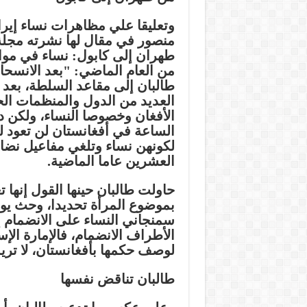
وتعليقا علي مظاهرات نساء إيران
منصور في مقال لها نشرته مجل
طهران إلى كابول: نساء في 
من العام الماضي: "بعد الانسح
طالبان إلى مقاعد السلطة، بعد
العديد من الدول والمنظمات الحق
الأفغان وخصوصا النساء، ولكن 
الساعة في أفغانستان لن تعود لل
لكونهن نساء وتلغي مفاعيل نضال
العشرين عاما الماضية.
حاولت طالبان حينها القول إنها
بموضوع المرأة تحديدا، وحث يومه
سمنجاني النساء على الانضمام 
الأطراف الانضمام، فالإمارة الإ
لوصف حكمها بأفغانستان، لا تريد
طالبان تناقض نفسها