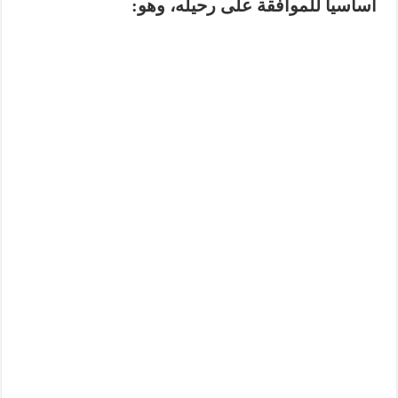
أساسياً
للموافقة على رحيله، وهو: