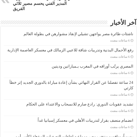
المدير الفني يحسم مصير ثلاثي
الفريق
آخر الأخبار
ناشئات طائرة مصر يواجهن تشيلي لإنقاذ مشوارهن في بطولة العالم
رفع الأحمال البدنية وتدريبات شاقة للاعبي الزمالك في معسكر العاصمة الإدارية
المصري يرتّب أوراقه في المغرب بـمباراتين وديتين
24 ساعة تفصلنا عن القرار النهائي بشأن إعادة مباراة بالدوري الجديد إثر خطأ
كارثي
تشديد عقوبات الدوري: رادع صارم للانسحاب والاعتداء على الحكام
انضمام منصف بقرار لتدريبات الأهلي في معسكر إسبانيا غداً
رسمياً: منافسو منتخب مصر ومواعيد لقاءات التصفيات المؤهلة لكأس أمم