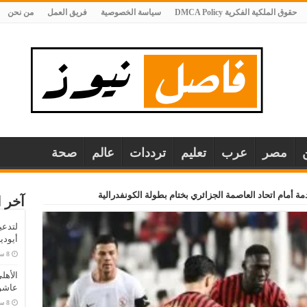
حقوق الملكية الفكرية DMCA Policy
سياسة الخصوصية
فريق العمل
من نحن
مصر
عرب
تعليم
ترددات
عالم
صحة
مة أمام اتحاد العاصمة الجزائري بختام بطولة الكونفدرالية
آخر ا
لتدعي
أيودي
الأهل
عاشو