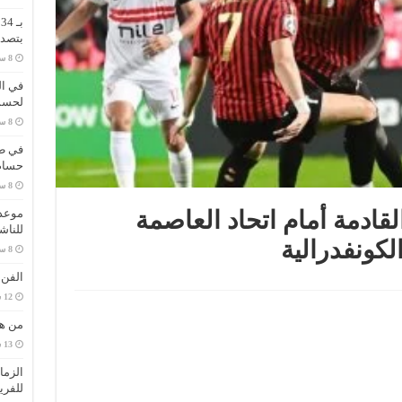
ب
بتصدر
في ال
لحسم 
في طر
حسام 
موعد 
لقادمة أمام اتحاد العاصمة
للناش
لكونفدرالية
الفن
من هي
الزما
للفري