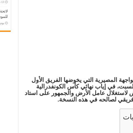
لائحة
للموس
‏يو
واجهة المصيرية التي يخوضها الفريق الأول
 السبت، في إياب نهائي كأس الكونفدرالية
ض لاستغلال عامل الأرض والجمهور على استاد
أفريقي لصالحه في هذه النسخة.
ات