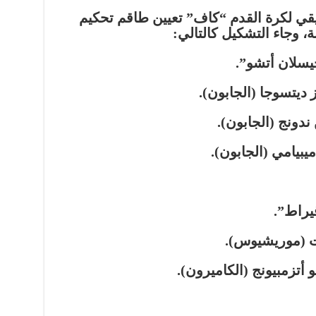
ريقي لكرة القدم “كاف” تعيين طاقم تحكيم
ة، وجاء التشكيل كالتالي:
يسلان أتشو”.
ديتسوجا (الجابون).
دونج (الجابون).
بيامي (الجابون).
يراط”.
ت (موريشيوس).
أتزمبيونج (الكاميرون).