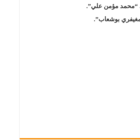
 “محمد مؤمن علي”.
مغيفري بوشعاب”.