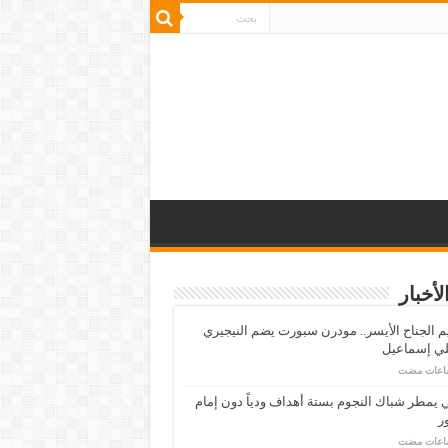
لأخبار
م الجناح الأيسر.. مودرن سبورت يضم النيجيري
لي إسماعيل
ي يمطر شباك النجوم بستة أهداف ودياً دون إمام
ر