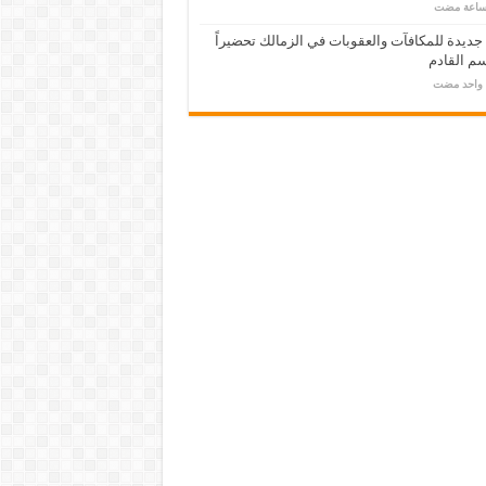
 جديدة للمكافآت والعقوبات في الزمالك تحضيراً
م القادم
م واحد مضت