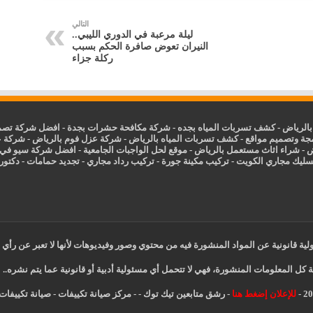
التالي
ليلة مرعبة في الدوري الليبي..
النيران تعوض صافرة الحكم بسبب
ركلة جزاء
الرياض
-
كشف تسربات المياه بجده
-
شركة مكافحة حشرات بجدة
-
افضل شركة تصمي
جة وتصميم مواقع
-
كشف تسربات المياه بالرياض
-
شركة عزل فوم بالرياض
-
شركة ع
ض
-
شراء اثاث مستعمل بالرياض
-
موقع لحل الواجبات الجامعية
-
افضل شركة سيو في
سليك مجاري الكويت
-
تركيب مكينة جورة
-
تركيب رداد مجاري
-
تجديد حمامات
-
دكتور ك
ية قانونية عن المواد المنشورة فيه من محتوي وصور وفيديوهات لأنها لا تعبر عن رأي 
 كل المعلومات المنشورة، فهي لا تتحمل أي مسئولية أدبية أو قانونية عما يتم نشره..
للإعلان إضغط هنا
-
رشق متابعين تيك توك
-
-
مركز صيانة تكييفات
-
صيانة تكييفات