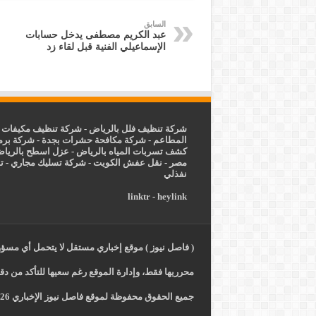
السابق
عبد الكريم مصطفى يدخل حسابات
الإسماعيلي الفنية قبل لقاء زد
شركة تنظيف فلل بالرياض
-
شركة تنظيف مكيفات ب
المطاعم
-
شركة مكافحة حشرات بجدة
-
شركة برم
كشف تسربات المياه بالرياض
-
عزل
اسطح بالريا
مصر
-
نقل عفش الكويت
-
شركة تسليك مجاري
-
ت
نفذلي
linktr
-
heylink
( فاصل نيوز ) موقع إخباري مستقل لا يتحمل أي مسؤول
محرريها فقط، وإدارة الموقع رغم سعيها للتأكد من دقة
جميع الحقوق محفوظة لموقع فاصل نيوز الإخباري 2026 -