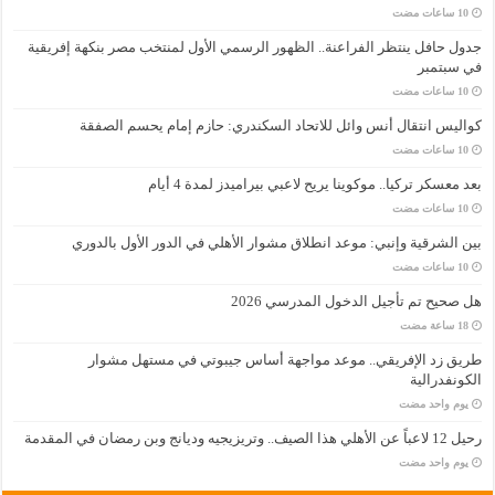
جدول حافل ينتظر الفراعنة.. الظهور الرسمي الأول لمنتخب مصر بنكهة إفريقية
في سبتمبر
كواليس انتقال أنس وائل للاتحاد السكندري: حازم إمام يحسم الصفقة
بعد معسكر تركيا.. موكوينا يريح لاعبي بيراميدز لمدة 4 أيام
بين الشرقية وإنبي: موعد انطلاق مشوار الأهلي في الدور الأول بالدوري
هل صحيح تم تأجيل الدخول المدرسي 2026
طريق زد الإفريقي.. موعد مواجهة أساس جيبوتي في مستهل مشوار
الكونفدرالية
‏يوم واحد مضت
رحيل 12 لاعباً عن الأهلي هذا الصيف.. وتريزيجيه وديانج وبن رمضان في المقدمة
‏يوم واحد مضت