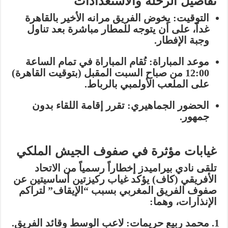
تفاصيل الرحلة والاستعدادات
التوقيت:
يخوض الفريق مرانه الأخير بالقاهرة
غداً، على أن يتوجه للمطار مباشرة بعد تناول
وجبة الإفطار.
موعد المباراة:
تُقام المباراة في تمام الساعة
12:00 من صباح السبت المقبل
(بتوقيت القاهرة)
على الملعب الأولمبي بالرباط.
الحضور الجماهيري:
تقرر إقامة اللقاء
بدون
جمهور
.
غيابات مؤثرة في صفوف الجيش الملكي
تلقى نادي بيراميدز إخطاراً رسمياً من الاتحاد
الأفريقي (كاف) يؤكد غياب ركيزتين أساسيتين عن
صفوف الفريق المغربي بسبب “الإيقاف” لتراكم
الإنذارات، وهما:
محمد ربيع حريمات:
لاعب الوسط وقائد الفريق.