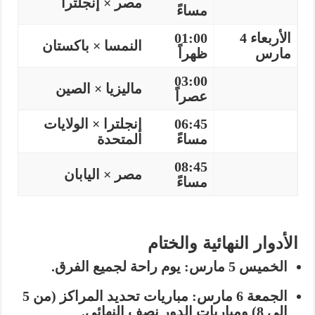
مصر × إنجلترا
مساءً
الأربعاء 4
01:00
النمسا × باكستان
مارس
ظهراً
03:00
ماليزيا × الصين
عصراً
06:45
إنجلترا × الولايات
مساءً
المتحدة
08:45
مصر × اليابان
مساءً
الأدوار النهائية والختام
الخميس 5 مارس:
يوم راحة لجميع الفرق.
الجمعة 6 مارس:
مباريات تحديد المراكز (من 5
إلى 8) ومباريات
الدور نصف النهائي
.