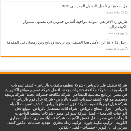
هل صحيح تم تأجيل الدخول المدرسي 2026
طريق زد الإفريقي.. موعد مواجهة أساس جيبوتي في مستهل مشوار
الكونفدرالية
‏يوم واحد مضت
رحيل 12 لاعباً عن الأهلي هذا الصيف.. وتريزيجيه وديانج وبن رمضان في المقدمة
‏يوم واحد مضت
شركة تنظيف فلل بالرياض
-
شركة تنظيف مكيفات بالرياض
-
كشف تسربات
المياه بجده
-
شركة مكافحة حشرات بجدة
-
افضل شركة تصميم مواقع الكترونية
في مصر
-
برنامج محاسبة المطاعم
-
شركة مكافحة حشرات بجدة
-
شركة برمجة
وتصميم مواقع
-
كشف تسربات المياه بالرياض
-
شركة عزل فوم بالرياض
-
شركة عزل فوم بالقصيم
-
شركة عزل اسطح بالرياض
-
كشف تسربات المياه
بالرياض
-
عزل
اسطح بالرياض
-
شراء اثاث مستعمل بالرياض
-
موقع لحل
الواجبات الجامعية
-
افضل شركة سيو في مصر
-
شركات تنظيف الواجهات
الزجاجية في مصر
-
نقل عفش الكويت
-
شركة تسليك مجاري
-
تسليك مجاري
الكويت
-
تركيب مكينة جورة
-
تركيب رداد مجاري
-
تجديد حمامات
-
دكتور كشف
منزلي فى 6 اكتوبر
-
خمسات
-
كفيل
-
نفذلي