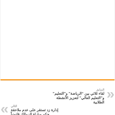
السابق
لقاء ثلاثي بين “الرياضة” و”التعليم”
و”التعليم العالي” لتعزيز الأنشطة
الطلابية
التالي
إدارة زد تستقر على عدم ملاحقة
حكم مباراة الزمالك قانونياً