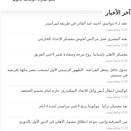
آخر الأخبار
عقد لـ 4 مواسم: أحمد عبد القادر في طريقه لبيراميدز
بعثة المصري تصل مراكش لخوض معسكر الإعداد الخارجي
معسكر الأهلي بإسبانيا: روح مرحة وسعادة تغمر لاعبي الفريق
جدول حافل ينتظر الفراعنة.. الظهور الرسمي الأول لمنتخب مصر بنكهة إفريقية
في سبتمبر
كواليس انتقال أنس وائل للاتحاد السكندري: حازم إمام يحسم الصفقة
بعد معسكر تركيا.. موكوينا يريح لاعبي بيراميدز لمدة 4 أيام
بين الشرقية وإنبي: موعد انطلاق مشوار الأهلي في الدور الأول بالدوري