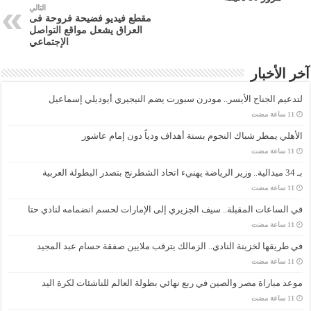
التالي
مقطع فيديو فضيحة فروحة فى
العراق يشعل مواقع التواصل
الإجتماعي
آخر الأخبار
لتدعيم الجناح الأيسر.. مودرن سبورت يضم النيجيري أيوديلي إسماعيل
الأهلي يمطر شباك النجوم بستة أهداف ودياً دون إمام عاشور
بـ 34 ميدالية.. وزير الرياضة يهنيء اتحاد الشطرنج بتصدر البطولة العربية
في الساعات المقبلة.. سيف الجزيري إلى الإمارات لحسم انضمامه لنادي حتا
في طريقها لخزينة النادي.. الزمالك يترقب ملايين صفقة حسام عبد المجيد
موعد مباراة مصر والصين في ربع نهائي بطولة العالم للناشئات لكرة اليد