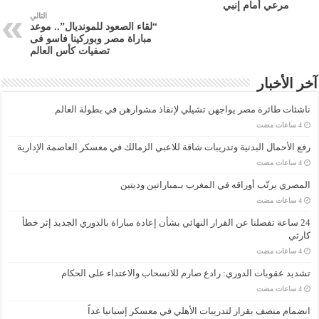
مرعي أمام إنبي
التالي
“لقاء الصعود للمونديال”.. موعد
مباراة مصر وبوركينا فاسو فى
تصفيات كأس العالم
آخر الأخبار
ناشئات طائرة مصر يواجهن تشيلي لإنقاذ مشوارهن في بطولة العالم
رفع الأحمال البدنية وتدريبات شاقة للاعبي الزمالك في معسكر العاصمة الإدارية
المصري يرتّب أوراقه في المغرب بـمباراتين وديتين
24 ساعة تفصلنا عن القرار النهائي بشأن إعادة مباراة بالدوري الجديد إثر خطأ
كارثي
تشديد عقوبات الدوري: رادع صارم للانسحاب والاعتداء على الحكام
انضمام منصف بقرار لتدريبات الأهلي في معسكر إسبانيا غداً