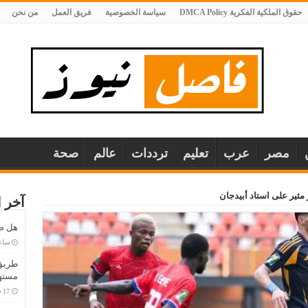
حقوق الملكية الفكرية DMCA Policy
سياسة الخصوصية
فريق العمل
من نحن
مصر
عرب
تعليم
ترددات
عالم
صحة
 مثير على استاد أبيدجان
آخر ا
هل صح
‏سا
طريق 
مستهل