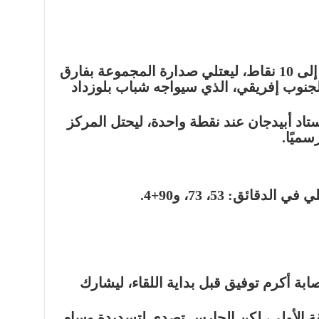
بهذا الفوز، رفع الأهلي رصيده إلى 10 نقاط، ليعتلي صدارة المجموعة بفارق
لجنوب إفريقي، الذي سيواجه شباب بلوزداد
اد أبيدجان عند نقطة واحدة، ليحتل المركز
سميًا.
ائق: 53، 73، و90+4.
بة أكرم توفيق قبل بداية اللقاء، ليشارك
يقة الأولى، لكن الحارس تصدى لتسديدة وسام