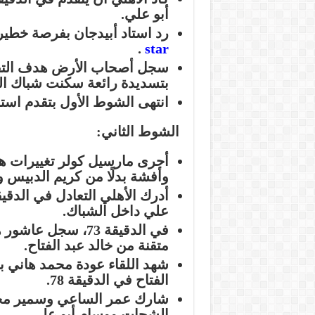
أبو علي.
رد استاد أبيدجان بفرصة خطير
.
star
بتسديدة رائعة سكنت شباك ال
انتهى الشوط الأول بتقدم استاد أ
الشوط الثاني:
أجرى مارسيل كولر تغييرات هج
وأفشة بدلًا من كريم الدبيس و
علي داخل الشباك.
في الدقيقة 73، سج
متقنة من خالد عبد الفتاح.
شهد اللقاء عودة محمد هاني بع
الفتاح في الدقيقة 78.
شارك عمر الساعي وسمير محمد
الشحات ووسام أبو علي.