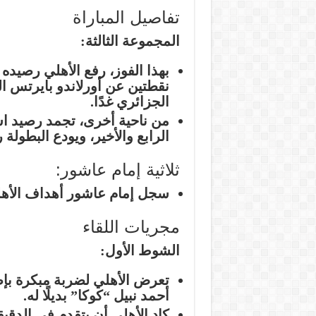
تفاصيل المباراة
المجموعة الثالثة:
نقطتين عن أورلاندو بايرتس ا
الجزائري غدًا.
من ناحية أخرى، تجمد رصيد است
الرابع والأخير، ويودع البطولة ر
ثلاثية إمام عاشور:
سجل إمام عاشور أهداف الأهلي في الدق
مجريات اللقاء
الشوط الأول:
تعرض الأهلي لضربة مبكرة بإصا
أحمد نبيل “كوكا” بديلًا له.
كاد الأهلي أن يتقدم في الدق