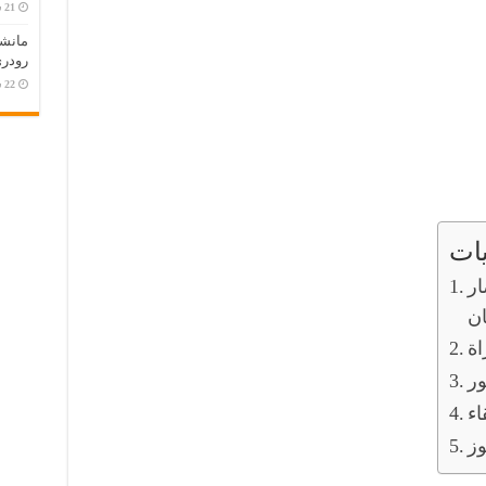
مانش
رودري
ات
ار
ان
اة
اء
وز