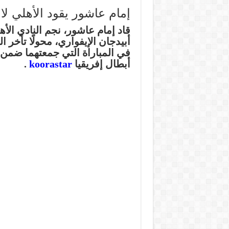
إمام عاشور يقود الأهلي لا
قاد إمام عاشور، نجم النادي الأ
أبيدجان الإيفواري، محولًا تأخر 
في المباراة التي جمعتهما ضمن
أبطال إفريقيا
koorastar
.