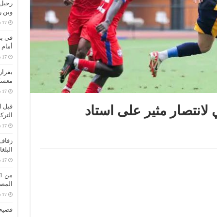
وبن 
في بط
أمام 
بقرار
معسك
قبل ا
 لانتصار مثير على استاد
الترك
زفاف 
البلغ
المص
فضيحة