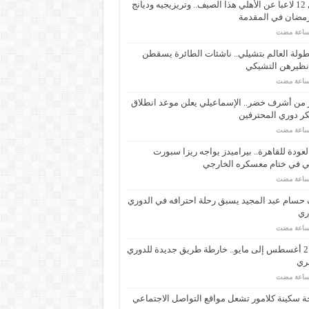
رحيل 12 لاعباً عن الأهلي هذا الصيف.. وتريزيجيه وديانج
رمضان في المقدمة
ولة العالم بتشيلي.. ناشئات الطائرة يسقطن
نظيرهن التشيكي
 من أشرف خضر.. الإسماعيلي يعلن موعد انطلاق
ر دوري المحترفين
لعودة للقاهرة.. بيراميدز يواجه ريزا سبورت
ي في ختام معسكره الخارجي
حسام عبد المجيد يسبق رحلة احترافه في الدوري
اري
من 21 أغسطس إلى مايو.. خارطة طريق جديدة للدوري
ري
 سكينة كلامور تشعل مواقع التواصل الاجتماعي