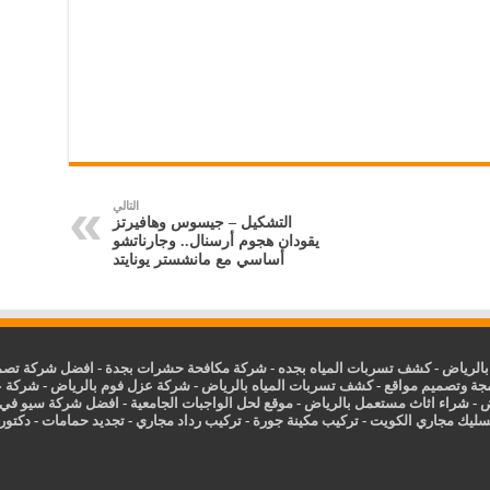
التالي
التشكيل – جيسوس وهافيرتز
يقودان هجوم أرسنال.. وجارناتشو
أساسي مع مانشستر يونايتد
الرياض
-
كشف تسربات المياه بجده
-
شركة مكافحة حشرات بجدة
-
افضل شركة تصمي
جة وتصميم مواقع
-
كشف تسربات المياه بالرياض
-
شركة عزل فوم بالرياض
-
شركة ع
ض
-
شراء اثاث مستعمل بالرياض
-
موقع لحل الواجبات الجامعية
-
افضل شركة سيو في
سليك مجاري الكويت
-
تركيب مكينة جورة
-
تركيب رداد مجاري
-
تجديد حمامات
-
دكتور ك