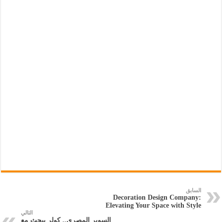
السابق
Decoration Design Company:
Elevating Your Space with Style
التالي
السوبر المصري.. كولر يبحث مع