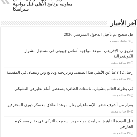
معاونيه برنامج الأهلي قبل مواجهة
سيراميكا
آخر الأخبار
هل صحيح تم تأجيل الدخول المدرسي 2026
طريق زد الإفريقي.. موعد مواجهة أساس جيبوتي في مستهل مشوار
الكونفدرالية
رحيل 12 لاعباً عن الأهلي هذا الصيف.. وتريزيجيه وديانج وبن رمضان في المقدمة
في بطولة العالم بتشيلي.. ناشئات الطائرة يسقطن أمام نظيرهن التشيكي
بقرار من أشرف خضر.. الإسماعيلي يعلن موعد انطلاق معسكر دوري المحترفين
قبل العودة للقاهرة.. بيراميدز يواجه ريزا سبورت التركي في ختام معسكره
الخارجي