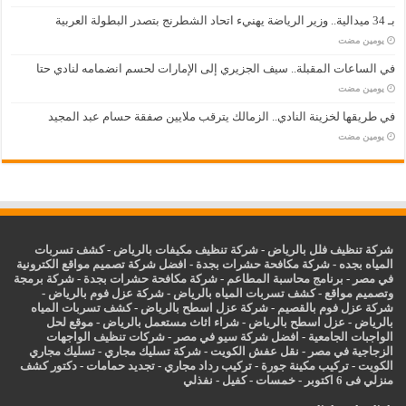
بـ 34 ميدالية.. وزير الرياضة يهنيء اتحاد الشطرنج بتصدر البطولة العربية
‏يومين مضت
في الساعات المقبلة.. سيف الجزيري إلى الإمارات لحسم انضمامه لنادي حتا
‏يومين مضت
في طريقها لخزينة النادي.. الزمالك يترقب ملايين صفقة حسام عبد المجيد
‏يومين مضت
شركة تنظيف فلل بالرياض
-
شركة تنظيف مكيفات بالرياض
-
كشف تسربات
المياه بجده
-
شركة مكافحة حشرات بجدة
-
افضل شركة تصميم مواقع الكترونية
في مصر
-
برنامج محاسبة المطاعم
-
شركة مكافحة حشرات بجدة
-
شركة برمجة
وتصميم مواقع
-
كشف تسربات المياه بالرياض
-
شركة عزل فوم بالرياض
-
شركة عزل فوم بالقصيم
-
شركة عزل اسطح بالرياض
-
كشف تسربات المياه
بالرياض
-
عزل
اسطح بالرياض
-
شراء اثاث مستعمل بالرياض
-
موقع لحل
الواجبات الجامعية
-
افضل شركة سيو في مصر
-
شركات تنظيف الواجهات
الزجاجية في مصر
-
نقل عفش الكويت
-
شركة تسليك مجاري
-
تسليك مجاري
الكويت
-
تركيب مكينة جورة
-
تركيب رداد مجاري
-
تجديد حمامات
-
دكتور كشف
منزلي فى 6 اكتوبر
-
خمسات
-
كفيل
-
نفذلي