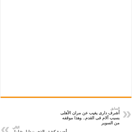
السابق
أشرف دارى يغيب عن مران الأهلى
بسبب آلام فى القدم.. وهذا موقفه
من السوبر
التالي
أجهزة كشف الذهب: دليل شامل