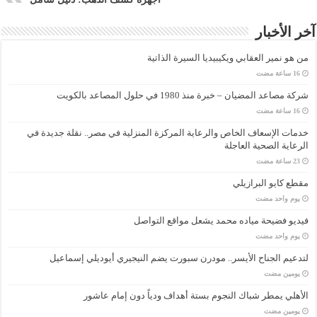
آخر الأخبار
من هو نمير العقابي ويكيبيديا السيرة الذاتية
شركة مصاعد المضيان – خبرة منذ 1980 في حلول المصاعد بالكويت
خدمات الإسعاف الخاص والرعاية المركزة المنزلية في مصر.. نقلة جديدة في
الرعاية الصحية العاجلة
مقطع كايو البرازيلي
‏يوم واحد مضت
فيديو فضيحة مياده محمد يشعل مواقع التواصل
‏يوم واحد مضت
لتدعيم الجناح الأيسر.. مودرن سبورت يضم النيجيري أيوديلي إسماعيل
‏يومين مضت
الأهلي يمطر شباك النجوم بستة أهداف ودياً دون إمام عاشور
‏يومين مضت