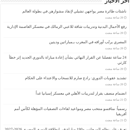
آخر الأخبار
ناشئات طائرة مصر يواجهن تشيلي لإنقاذ مشوارهن في بطولة العالم
رفع الأحمال البدنية وتدريبات شاقة للاعبي الزمالك في معسكر العاصمة الإدارية
المصري يرتّب أوراقه في المغرب بـمباراتين وديتين
24 ساعة تفصلنا عن القرار النهائي بشأن إعادة مباراة بالدوري الجديد إثر خطأ
كارثي
تشديد عقوبات الدوري: رادع صارم للانسحاب والاعتداء على الحكام
انضمام منصف بقرار لتدريبات الأهلي في معسكر إسبانيا غداً
رسمياً: منافسو منتخب مصر ومواعيد لقاءات التصفيات المؤهلة لكأس أمم
أفريقيا
تعرف على نظام المرحلتين و190 مباراة في انطلاقة الدوري المصري 2026-2027