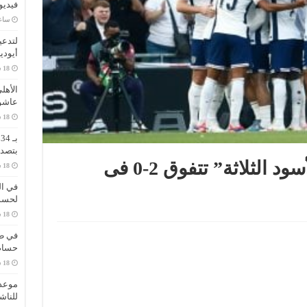
فيديو
‏سا
لتدعي
أيودي
الأهل
عاشو
ب
بتصدر
أيرلندا ضد إنجلترا.. “الأسود الثلاثة” تتفوق 2-0 فى
في ال
لحسم 
في طر
حسام 
موعد 
للناش