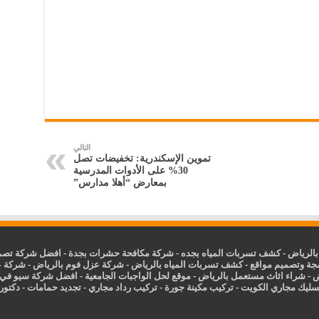
التالي
تموين الإسكندرية: تخفيضات تصل
30% على الأدوات المدرسية
بمعارض “أهلا مدارس”
الرياض
-
كشف تسربات المياه بجده
-
شركة مكافحة حشرات بجدة
-
افضل شركة تصمي
جة وتصميم مواقع
-
كشف تسربات المياه بالرياض
-
شركة عزل فوم بالرياض
-
شركة ع
ض
-
شراء اثاث مستعمل بالرياض
-
موقع لحل الواجبات الجامعية
-
افضل شركة سيو في
سليك مجاري الكويت
-
تركيب مكينة جورة
-
تركيب رداد مجاري
-
تجديد حمامات
-
دكتور ك