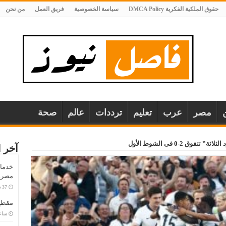
حقوق الملكية الفكرية DMCA Policy
سياسة الخصوصية
فريق العمل
من نحن
مصر
عرب
تعليم
ترددات
عالم
صحة
تفوق 2-0 فى الشوط الأول
آخر ا
خدمات
مصر..
مقطع 
‏سا