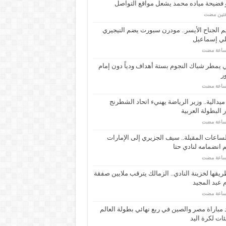
 فضيحة مياده محمد يشعل مواقع التواصل
عتين مضت
م الجناح الأيسر.. مودرن سبورت يضم النيجيري
لي إسماعيل
ي يمطر شباك النجوم بستة أهداف ودياً دون إمام
ر
ـ 34 ميدالية.. وزير الرياضة يهنيء اتحاد الشطرنج
 البطولة العربية
ساعات المقبلة.. سيف الجزيري إلى الإمارات
انضمامه لنادي حتا
يقها لخزينة النادي.. الزمالك يترقب ملايين صفقة
عبد المجيد
مباراة مصر والصين في ربع نهائي بطولة العالم
ئات لكرة اليد