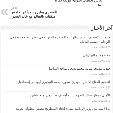
بكأس الأبطال الدولية الودية لكرة
اليد
التالي
المصري يعلن رسمياً عن خامس
صفقاته بالتعاقد مع خالد الغندور
آخر الأخبار
خدمات الإسعاف الخاص والرعاية المركزة المنزلية في مصر.. نقلة جديدة في
الرعاية الصحية العاجلة
مقطع كايو البرازيلي
فيديو فضيحة مياده محمد يشعل مواقع التواصل
لتدعيم الجناح الأيسر.. مودرن سبورت يضم النيجيري أيوديلي إسماعيل
الأهلي يمطر شباك النجوم بستة أهداف ودياً دون إمام عاشور
بـ 34 ميدالية.. وزير الرياضة يهنيء اتحاد الشطرنج بتصدر البطولة العربية