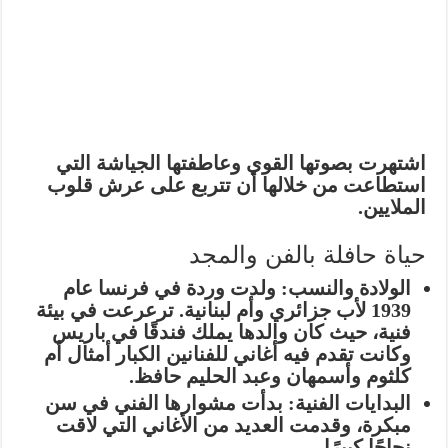
اشتهرت بصوتها القوي وعاطفتها الجياشة التي
استطاعت من خلالها أن تتربع على عرش قلوب
الملايين.
حياة حافلة بالفن والمجد
الولادة والنسب:
ولدت وردة في فرنسا عام
1939 لأب جزائري وأم لبنانية. ترعرعت في بيئة
فنية، حيث كان والدها يملك فندقًا في باريس
وكانت تقدم فيه أغاني للفنانين الكبار أمثال أم
كلثوم وأسمهان وعبد الحليم حافظ.
البدايات الفنية:
بدأت مشوارها الفني في سن
مبكرة، وقدمت العديد من الأغاني التي لاقت
نجاحًا كبيرًا.