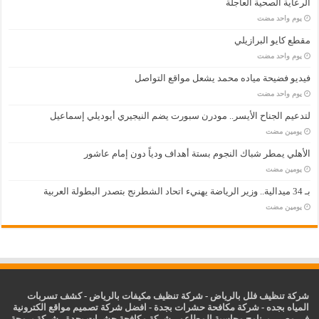
الرعاية الصحية العاجلة
‏يوم واحد مضت
مقطع كايو البرازيلي
‏يوم واحد مضت
فيديو فضيحة مياده محمد يشعل مواقع التواصل
‏يوم واحد مضت
لتدعيم الجناح الأيسر.. مودرن سبورت يضم النيجيري أيوديلي إسماعيل
‏يومين مضت
الأهلي يمطر شباك النجوم بستة أهداف ودياً دون إمام عاشور
‏يومين مضت
بـ 34 ميدالية.. وزير الرياضة يهنيء اتحاد الشطرنج بتصدر البطولة العربية
‏يومين مضت
شركة تنظيف فلل بالرياض
-
شركة تنظيف مكيفات بالرياض
-
كشف تسربات
المياه بجده
-
شركة مكافحة حشرات بجدة
-
افضل شركة تصميم مواقع الكترونية
في مصر
-
برنامج محاسبة المطاعم
-
شركة مكافحة حشرات بجدة
-
شركة برمجة