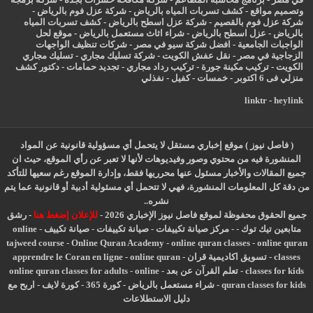
وتصميم مواقع
-
كشف تسربات المياه بالرياض
-
شركة عزل فوم بالرياض
-
شركة عزل فوم بالقصيم
-
شركة عزل اسطح بالرياض
-
كشف تسربات المياه
بالرياض
-
عزل
اسطح بالرياض
-
شراء اثاث مستعمل بالرياض
-
موقع لحل
الواجبات الجامعية
-
افضل شركة سيو في مصر
-
شركات تنظيف الواجهات
الزجاجية في مصر
-
نقل عفش الكويت
-
شركة تسليك مجاري
-
تسليك مجاري
الكويت
-
تركيب مكينة جورة
-
تركيب رداد مجاري
-
تجديد حمامات
-
دكتور كشف
منزلي فى 6 اكتوبر
-
خمسات
-
كفيل
-
نفذلي
linktr
-
heylink
( فاصل نيوز ) موقع إخباري مستقل لا يتحمل أي مسؤولية قانونية عن المواد
المنشورة فيه من محتوي وصور وفيديوهات لأنها لا تعبر عن رأي الموقع، حيث ان
جميع المقالات والأخبار مسئول عنها محرريها فقط، وإدارة الموقع رغم سعيها للتأكد
من دقة كل المعلومات المنشورة، فهي لا تتحمل أي مسئولية أدبية أو قانونية عما يتم
نشره..
جميع الحقوق محفوظة لموقع فاصل نيوز الإخباري 2026 -
للإعلان إضغط هنا
-
رشق
متابعين تيك توك
-
-
مركز صيانة تكييفات
-
صيانة تكييفات
-
صيانة تكييف
-
online
tajweed course
-
Online Quran Academy
-
online quran classes
-
online quran
classes
-
تسويق اكاديمية قران
-
online quran
-
apprendre le Coran en ligne
classes for kids
-
تعلم القرآن عن بعد
-
online
-
online quran classes for adults
quran classes for kids
-
شراء مستعمل بالرياض
-
كورة 365
-
كورة لايف
-
اربح مع
دليل الاستطلاعات