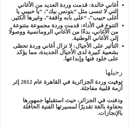
أغاني خالدة:
قدمت وردة العديد من الأغاني
التي لا تنسى مثل “بتونس بيك”، “يا حبيبي يا
أغلى حبيب”، “على بابه واقفة”، وغيرها الكثير.
التنوع في الأداء:
قدمت وردة مجموعة متنوعة
من الأغاني، بدءًا من الأغاني الرومانسية ووصولًا
إلى الأغاني الوطنية.
التأثير على الأجيال:
لا تزال أغاني وردة تحظى
بشعبية كبيرة لدى الأجيال الجديدة، مما يؤكد
على خلود فنها وإبداعها.
رحيلها
توفيت وردة الجزائرية في القاهرة عام 2012 إثر
أزمة قلبية مفاجئة.
ودفنت في الجزائر، حيث استقبلها جمهورها
بحفاوة بالغة تقديرًا لمسيرتها الفنية الحافلة
بالإنجازات.