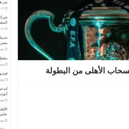
من هو
المصا
خدمات
مصر..
‏يو
مقطع 
‏يو
حاب الأهلى من البطولة
فيديو
‏يو
لتدعي
أيودي
‏يو
الأهل
عاشو
‏يو