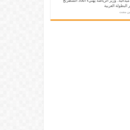
ـ 34 ميدالية.. وزير الرياضة يهنيء اتحاد الشطرنج
 البطولة العربية
مين مضت