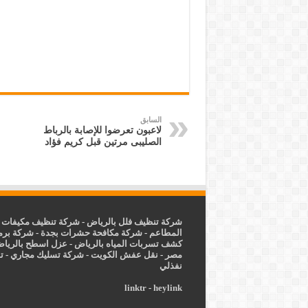
السابق
لاعبون تعرضوا للإصابة بالرباط
الصليبى مرتين قبل كريم فؤاد
شركة تنظيف فلل بالرياض
-
شركة تنظيف مكيفات ب
المطاعم
-
شركة مكافحة حشرات بجدة
-
شركة برم
كشف تسربات المياه بالرياض
-
عزل
اسطح بالريا
مصر
-
نقل عفش الكويت
-
شركة تسليك مجاري
-
ت
نفذلي
linktr
-
heylink