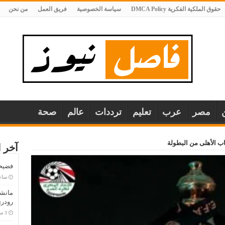
حقوق الملكية الفكرية DMCA Policy
سياسة الخصوصية
فريق العمل
من نحن
مصر
عرب
تعليم
ترددات
عالم
صحة
 الأهلى من البطولة
آخر ا
فضيحة
‏سا
مانش
رودري