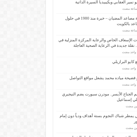
 نمير العقابي ويكيبيديا السيرة الذاتية
شركة مصاعد المضيان – خبرة منذ 1980 في حلول
عد بالكويت
 الإسعاف الخاص والرعاية المركزة المنزلية في
 نقلة جديدة في الرعاية الصحية العاجلة
م واحد مضت
كايو البرازيلي
م واحد مضت
 فضيحة مياده محمد يشعل مواقع التواصل
م واحد مضت
م الجناح الأيسر.. مودرن سبورت يضم النيجيري
لي إسماعيل
مين مضت
ي يمطر شباك النجوم بستة أهداف ودياً دون إمام
ر
مين مضت