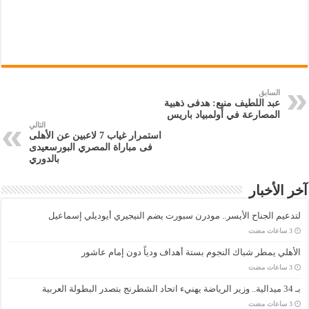
السابق
عبد اللطيف منيع: هدفى ذهبية
المصارعة في أولمبياد باريس
التالي
استمرار غياب 7 لاعبين عن الأهلى
فى مباراة المصري البورسعيدى
بالدوري
آخر الأخبار
لتدعيم الجناح الأيسر.. مودرن سبورت يضم النيجيري أيوديلي إسماعيل
الأهلي يمطر شباك النجوم بستة أهداف ودياً دون إمام عاشور
بـ 34 ميدالية.. وزير الرياضة يهنيء اتحاد الشطرنج بتصدر البطولة العربية