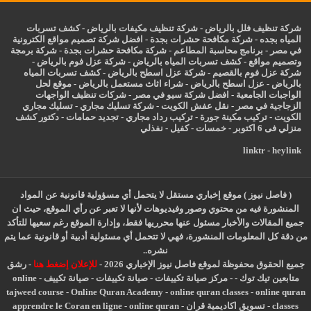
شركة تنظيف فلل بالرياض
-
شركة تنظيف مكيفات بالرياض
-
كشف تسربات
المياه بجده
-
شركة مكافحة حشرات بجدة
-
افضل شركة تصميم مواقع الكترونية
في مصر
-
برنامج محاسبة المطاعم
-
شركة مكافحة حشرات بجدة
-
شركة برمجة
وتصميم مواقع
-
كشف تسربات المياه بالرياض
-
شركة عزل فوم بالرياض
-
شركة عزل فوم بالقصيم
-
شركة عزل اسطح بالرياض
-
كشف تسربات المياه
بالرياض
-
عزل
اسطح بالرياض
-
شراء اثاث مستعمل بالرياض
-
موقع لحل
الواجبات الجامعية
-
افضل شركة سيو في مصر
-
شركات تنظيف الواجهات
الزجاجية في مصر
-
نقل عفش الكويت
-
شركة تسليك مجاري
-
تسليك مجاري
الكويت
-
تركيب مكينة جورة
-
تركيب رداد مجاري
-
تجديد حمامات
-
دكتور كشف
منزلي فى 6 اكتوبر
-
خمسات
-
كفيل
-
نفذلي
linktr
-
heylink
( فاصل نيوز ) موقع إخباري مستقل لا يتحمل أي مسؤولية قانونية عن المواد
المنشورة فيه من محتوي وصور وفيديوهات لأنها لا تعبر عن رأي الموقع، حيث ان
جميع المقالات والأخبار مسئول عنها محرريها فقط، وإدارة الموقع رغم سعيها للتأكد
من دقة كل المعلومات المنشورة، فهي لا تتحمل أي مسئولية أدبية أو قانونية عما يتم
نشره..
جميع الحقوق محفوظة لموقع فاصل نيوز الإخباري 2026 -
للإعلان إضغط هنا
-
رشق
متابعين تيك توك
-
-
مركز صيانة تكييفات
-
صيانة تكييفات
-
صيانة تكييف
-
online
tajweed course
-
Online Quran Academy
-
online quran classes
-
online quran
classes
-
تسويق اكاديمية قران
-
online quran
-
apprendre le Coran en ligne