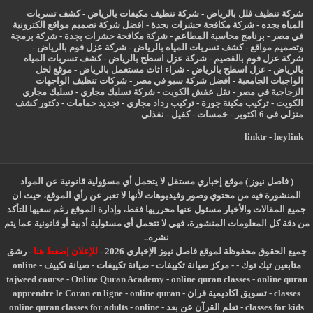
شركة تنظيف فلل بالرياض
-
شركة تنظيف مكيفات بالرياض
-
كشف تسربات
المياه بجده
-
شركة مكافحة حشرات بجدة
-
افضل شركة تصميم مواقع الكترونية
في مصر
-
برنامج محاسبة المطاعم
-
شركة مكافحة حشرات بجدة
-
شركة برمجة
وتصميم مواقع
-
كشف تسربات المياه بالرياض
-
شركة عزل فوم بالرياض
-
شركة عزل فوم بالقصيم
-
شركة عزل اسطح بالرياض
-
كشف تسربات المياه
بالرياض
-
عزل
اسطح بالرياض
-
شراء اثاث مستعمل بالرياض
-
موقع لحل
الواجبات الجامعية
-
افضل شركة سيو في مصر
-
شركات تنظيف الواجهات
الزجاجية في مصر
-
نقل عفش الكويت
-
شركة تسليك مجاري
-
تسليك مجاري
الكويت
-
تركيب مكينة جورة
-
تركيب رداد مجاري
-
تجديد حمامات
-
دكتور كشف
منزلي فى 6 اكتوبر
-
خمسات
-
كفيل
-
نفذلي
linktr
-
heylink
( فاصل نيوز ) موقع إخباري مستقل لا يتحمل أي مسؤولية قانونية عن المواد
المنشورة فيه من محتوي وصور وفيديوهات لأنها لا تعبر عن رأي الموقع، حيث ان
جميع المقالات والأخبار مسئول عنها محرريها فقط، وإدارة الموقع رغم سعيها للتأكد
من دقة كل المعلومات المنشورة، فهي لا تتحمل أي مسئولية أدبية أو قانونية عما يتم
نشره..
جميع الحقوق محفوظة لموقع فاصل نيوز الإخباري 2026 -
للإعلان إضغط هنا
-
رشق
متابعين تيك توك
-
-
مركز صيانة تكييفات
-
صيانة تكييفات
-
صيانة تكييف
-
online
tajweed course
-
Online Quran Academy
-
online quran classes
-
online quran
classes
-
تسويق اكاديمية قران
-
online quran
-
apprendre le Coran en ligne
classes for kids
-
تعلم القرآن عن بعد
-
online
-
online quran classes for adults