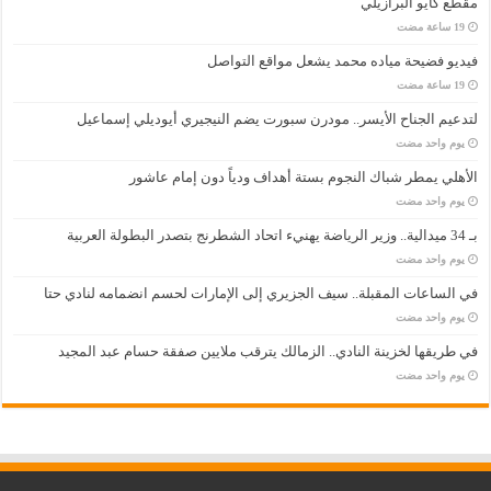
مقطع كايو البرازيلي
فيديو فضيحة مياده محمد يشعل مواقع التواصل
لتدعيم الجناح الأيسر.. مودرن سبورت يضم النيجيري أيوديلي إسماعيل
‏يوم واحد مضت
الأهلي يمطر شباك النجوم بستة أهداف ودياً دون إمام عاشور
‏يوم واحد مضت
بـ 34 ميدالية.. وزير الرياضة يهنيء اتحاد الشطرنج بتصدر البطولة العربية
‏يوم واحد مضت
في الساعات المقبلة.. سيف الجزيري إلى الإمارات لحسم انضمامه لنادي حتا
‏يوم واحد مضت
في طريقها لخزينة النادي.. الزمالك يترقب ملايين صفقة حسام عبد المجيد
‏يوم واحد مضت