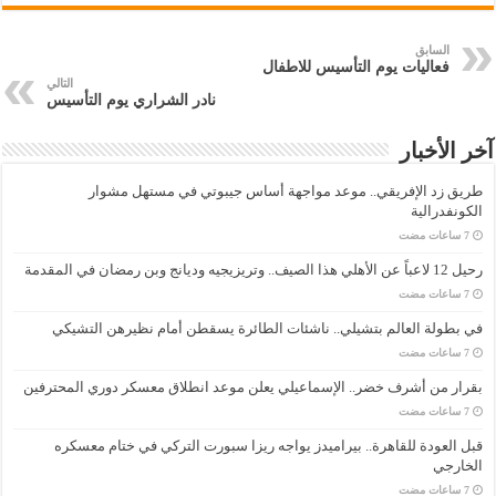
السابق
فعاليات يوم التأسيس للاطفال
التالي
نادر الشراري يوم التأسيس
آخر الأخبار
طريق زد الإفريقي.. موعد مواجهة أساس جيبوتي في مستهل مشوار
الكونفدرالية
رحيل 12 لاعباً عن الأهلي هذا الصيف.. وتريزيجيه وديانج وبن رمضان في المقدمة
في بطولة العالم بتشيلي.. ناشئات الطائرة يسقطن أمام نظيرهن التشيكي
بقرار من أشرف خضر.. الإسماعيلي يعلن موعد انطلاق معسكر دوري المحترفين
قبل العودة للقاهرة.. بيراميدز يواجه ريزا سبورت التركي في ختام معسكره
الخارجي