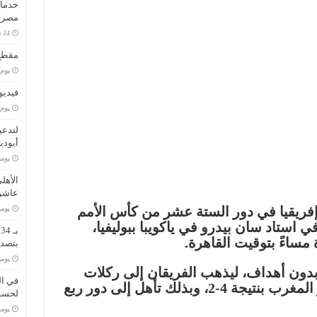
خدمات
مصر..
مقطع 
‏يو
فيديو
‏يو
لتدعي
أيودي
‏يو
الأهل
عاشو
إفريقيا في دور الستة عشر من كأس الأمم
‏يو
المباراة في استاد سان بيدرو في ياكويبا ببوليفيا،
ب
مساءً بتوقيت القاهرة.
بتصدر
‏يو
 بدون أهداف، ليذهب الفريقان إلى ركلات
في ال
الترجيح. في ركلات الترجيح، فاز المغرب بنتيجة 4-2، وبذلك تأهل إلى دور ربع
لحسم 
‏يو