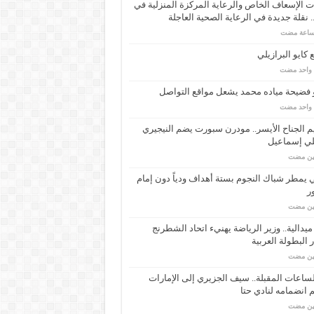
 الإسعاف الخاص والرعاية المركزة المنزلية في
 نقلة جديدة في الرعاية الصحية العاجلة
كايو البرازيلي
م واحد مضت
 فضيحة مياده محمد يشعل مواقع التواصل
م واحد مضت
م الجناح الأيسر.. مودرن سبورت يضم النيجيري
لي إسماعيل
مين مضت
ي يمطر شباك النجوم بستة أهداف ودياً دون إمام
ر
مين مضت
ـ 34 ميدالية.. وزير الرياضة يهنيء اتحاد الشطرنج
 البطولة العربية
مين مضت
ساعات المقبلة.. سيف الجزيري إلى الإمارات
انضمامه لنادي حتا
مين مضت