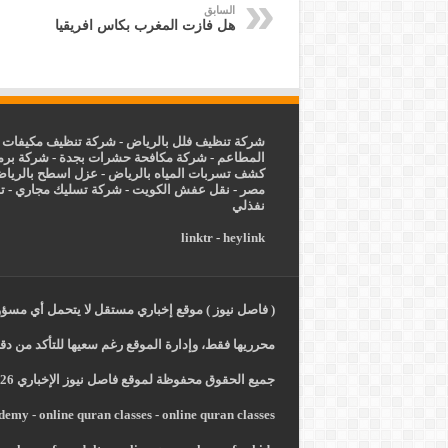
السابق
هل فازت المغرب بكاس افريقيا
شركة تنظيف فلل بالرياض
-
شركة تنظيف مكيفات ب
المطاعم
-
شركة مكافحة حشرات بجدة
-
شركة برم
كشف تسربات المياه بالرياض
-
عزل
اسطح بالريا
مصر
-
نقل عفش الكويت
-
شركة تسليك مجاري
-
ت
نفذلي
linktr
-
heylink
( فاصل نيوز ) موقع إخباري مستقل لا يتحمل أي مسؤول
محرريها فقط، وإدارة الموقع رغم سعيها للتأكد من دقة
جميع الحقوق محفوظة لموقع فاصل نيوز الإخباري 2026 -
ademy
-
online quran classes
-
online quran classes