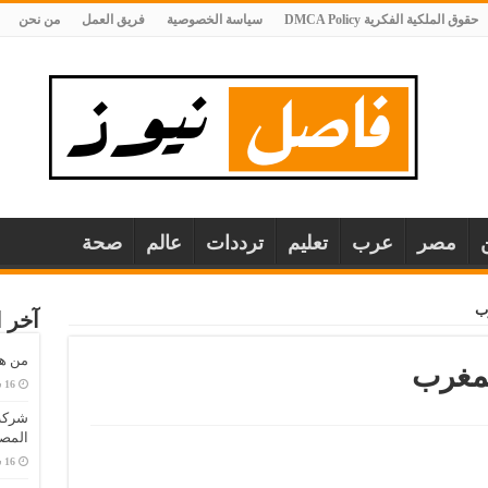
حقوق الملكية الفكرية DMCA Policy
سياسة الخصوصية
فريق العمل
من نحن
مصر
عرب
تعليم
ترددات
عالم
صحة
رب
آخر ا
من هو
لمغرب
المصا