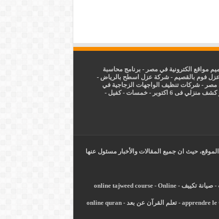
م مواقع الكترونية في مصر
-
برنامج محاسبة
زل فوم بالقصيم
-
شركة عزل اسطح بالرياض
-
 مصر
-
شركات تنظيف الواجهات الزجاجية في
شف منزلي فى 6 اكتوبر
-
خمسات
-
كفيل
-
الموقع، حيث ان جميع المقالات والأخبار مسئول عنها
-
صيانة تكييف
-
Online
-
online tajweed course
apprendre le 
-
تعلم القرآن عن بعد
-
online quran