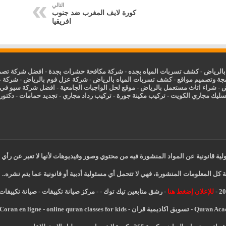
التالي
كورة لايف المغرب ضد جنوب
افريقيا
الرياض
-
كشف تسربات المياه بجده
-
شركة مكافحة حشرات بجدة
-
افضل شركة تصمي
جة وتصميم مواقع
-
كشف تسربات المياه بالرياض
-
شركة عزل فوم بالرياض
-
شركة ع
ض
-
شراء اثاث مستعمل بالرياض
-
موقع لحل الواجبات الجامعية
-
افضل شركة سيو في
سليك مجاري الكويت
-
تركيب مكينة جورة
-
تركيب رداد مجاري
-
تجديد حمامات
-
دكتور ك
ية قانونية عن المواد المنشورة فيه من محتوي وصور وفيديوهات لأنها لا تعبر عن رأي 
 كل المعلومات المنشورة، فهي لا تتحمل أي مسئولية أدبية أو قانونية عما يتم نشره..
للإعلان إضغط هنا
-
رشق متابعين تيك توك
-
-
مركز صيانة تكييفات
-
صيانة تكييفات
Quran Ac
-
تسويق اكاديمية قران
-
online quran classes for kids
-
Coran en ligne