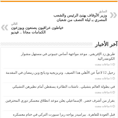
السابق
وزير الأوقاف يهنئ الرئيس والشعب
المصري بـ ليلة النصف من شعبان
التالي
خياطون عراقيون يصنعون ويوزعون
الكمامات مجانا .. فيديو
آخر الأخبار
طريق زد الإفريقي.. موعد مواجهة أساس جيبوتي في مستهل مشوار
الكونفدرالية
رحيل 12 لاعباً عن الأهلي هذا الصيف.. وتريزيجيه وديانج وبن رمضان في المقدمة
في بطولة العالم بتشيلي.. ناشئات الطائرة يسقطن أمام نظيرهن التشيكي
بقرار من أشرف خضر.. الإسماعيلي يعلن موعد انطلاق معسكر دوري المحترفين
قبل العودة للقاهرة.. بيراميدز يواجه ريزا سبورت التركي في ختام معسكره