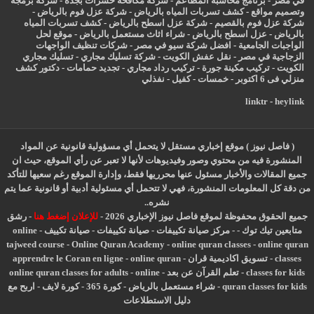
في مصر
-
برنامج محاسبة المطاعم
-
شركة مكافحة حشرات بجدة
-
شركة برمجة
وتصميم مواقع
-
كشف تسربات المياه بالرياض
-
شركة عزل فوم بالرياض
-
شركة عزل فوم بالقصيم
-
شركة عزل اسطح بالرياض
-
كشف تسربات المياه
بالرياض
-
عزل
اسطح بالرياض
-
شراء اثاث مستعمل بالرياض
-
موقع لحل
الواجبات الجامعية
-
افضل شركة سيو في مصر
-
شركات تنظيف الواجهات
الزجاجية في مصر
-
نقل عفش الكويت
-
شركة تسليك مجاري
-
تسليك مجاري
الكويت
-
تركيب مكينة جورة
-
تركيب رداد مجاري
-
تجديد حمامات
-
دكتور كشف
منزلي فى 6 اكتوبر
-
خمسات
-
كفيل
-
نفذلي
linktr
-
heylink
( فاصل نيوز ) موقع إخباري مستقل لا يتحمل أي مسؤولية قانونية عن المواد
المنشورة فيه من محتوي وصور وفيديوهات لأنها لا تعبر عن رأي الموقع، حيث ان
جميع المقالات والأخبار مسئول عنها محرريها فقط، وإدارة الموقع رغم سعيها للتأكد
من دقة كل المعلومات المنشورة، فهي لا تتحمل أي مسئولية أدبية أو قانونية عما يتم
نشره..
جميع الحقوق محفوظة لموقع فاصل نيوز الإخباري 2026 -
للإعلان إضغط هنا
-
رشق
متابعين تيك توك
-
-
مركز صيانة تكييفات
-
صيانة تكييفات
-
صيانة تكييف
-
online
tajweed course
-
Online Quran Academy
-
online quran classes
-
online quran
classes
-
تسويق اكاديمية قران
-
online quran
-
apprendre le Coran en ligne
classes for kids
-
تعلم القرآن عن بعد
-
online
-
online quran classes for adults
quran classes for kids
-
شراء مستعمل بالرياض
-
كورة 365
-
كورة لايف
-
اربح مع
دليل الاستطلاعات