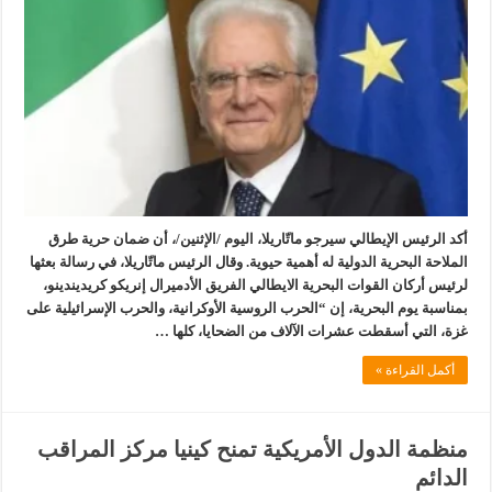
أكد الرئيس الإيطالي سيرجو ماتّاريلا، اليوم /الإثنين/، أن ضمان حرية طرق
الملاحة البحرية الدولية له أهمية حيوية. وقال الرئيس ماتّاريلا، في رسالة بعثها
لرئيس أركان القوات البحرية الايطالي الفريق الأدميرال إنريكو كريديندينو،
بمناسبة يوم البحرية، إن “الحرب الروسية الأوكرانية، والحرب الإسرائيلية على
غزة، التي أسقطت عشرات الآلاف من الضحايا، كلها …
أكمل القراءة »
منظمة الدول الأمريكية تمنح كينيا مركز المراقب
الدائم