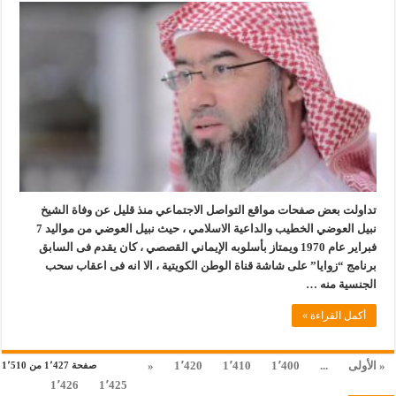
تداولت بعض صفحات مواقع التواصل الاجتماعي منذ قليل عن وفاة الشيخ
نبيل العوضي الخطيب والداعية الاسلامي ، حيث نبيل العوضي من مواليد 7
فبراير عام 1970 ويمتاز بأسلوبه الإيماني القصصي ، كان يقدم فى السابق
برنامج “زوايا” على شاشة قناة الوطن الكويتية ، الا انه فى اعقاب سحب
الجنسية منه …
أكمل القراءة »
« الأولى
...
1٬400
1٬410
1٬420
«
صفحة 1٬427 من 1٬510
1٬426
1٬425