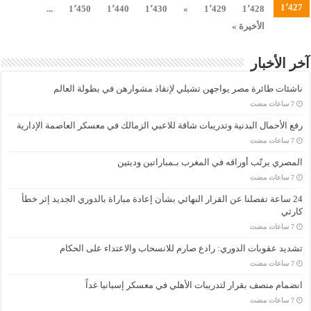
1٬427
...
1٬450
1٬440
1٬430
»
1٬429
1٬428
الأخيرة »
آخر الأخبار
ناشئات طائرة مصر يواجهن تشيلي لإنقاذ مشوارهن في بطولة العالم
رفع الأحمال البدنية وتدريبات شاقة للاعبي الزمالك في معسكر العاصمة الإدارية
المصري يرتّب أوراقه في المغرب بـمباراتين وديتين
24 ساعة تفصلنا عن القرار النهائي بشأن إعادة مباراة بالدوري الجديد إثر خطأ
كارثي
تشديد عقوبات الدوري: رادع صارم للانسحاب والاعتداء على الحكام
انضمام منصف بقرار لتدريبات الأهلي في معسكر إسبانيا غداً