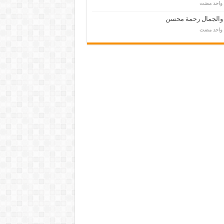
م واحد مضت
 والجمال رحمة محسن
م واحد مضت