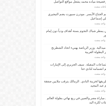
 فضيحة مياده محمد يشعل مواقع التواصل
م الجناح الأيسر.. مودرن سبورت يضم النيجيري
لي إسماعيل
م واحد مضت
ي يمطر شباك النجوم بستة أهداف ودياً دون إمام
ر
م واحد مضت
ـ 34 ميدالية.. وزير الرياضة يهنيء اتحاد الشطرنج
 البطولة العربية
م واحد مضت
ساعات المقبلة.. سيف الجزيري إلى الإمارات
انضمامه لنادي حتا
م واحد مضت
يقها لخزينة النادي.. الزمالك يترقب ملايين صفقة
عبد المجيد
م واحد مضت
مباراة مصر والصين في ربع نهائي بطولة العالم
ئات لكرة اليد