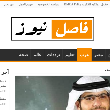
حقوق الملكية الفكرية DMCA Policy
سياسة الخصوصية
فريق العمل
من نحن
مصر
عرب
تعليم
ترددات
عالم
صحة
وسف
آخر ا
خدمات
مصر..
مقطع 