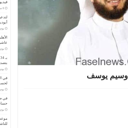
فيديو
لتدعي
أيودي
‏يو
الأهل
عاشو
‏يو
ب
بتصدر
‏يو
 وسيم يوسف
في ال
لحسم 
‏يو
في طر
حسام 
‏يو
موعد 
للناش