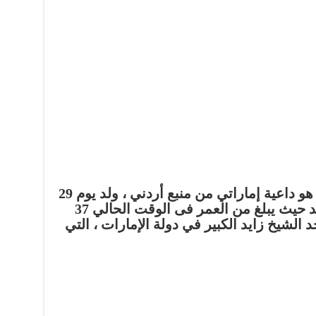
والجدير بالذكر أن وسيم يوسف هو داعية إماراتي من منبع أردني ، ولد يوم 29
من شهر يوليو سنة 1981 في إربد حيث يبلغ من العمر فى الوقت الحالي 37
 الشيخ زايد الكبير في دولة الإمارات ، التي