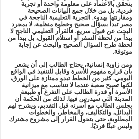
يتحقق بالاعتماد على معلومة واحدة أو تجربة
فردية، بل من خلال جمع البيانات الصحيحة
ومقارنتها بهدوء. التجربة التعليمية الناجحة في
مصر تبدأ بسؤال صحيح وخطوة منظمة، لا بمجرد
البحث عن قبول سريع. فالقرار التعليمي الناجح لا
يبدأ من لحظة السفر أو استلام القبول، بل يبدأ من
لحظة طرح السؤال الصحيح والبحث عن إجابة
موثوقة.
ومن زاوية إنسانية، يحتاج الطالب إلى أن يشعر
بأن قراره مفهوم للأسرة وقابل للتنفيذ في الواقع
اليومي. كثير من الخطط تبدو ممتازة على الورق،
لكنها تصبح صعبة عندما لا تتناسب مع ميزانية
الأسرة أو قدرة الطالب على التفرغ أو طبيعة
المدينة التي سيدرس فيها. لذلك من الحكمة أن
يجلس الطالب مع أسرته قبل التقديم، ويشرح لهم
البدائل، والتكاليف، والمخاطر، والخطوات
المطلوبة، حتى يتحول القرار إلى مشروع مشترك
وليس عبئًا فرديًا.