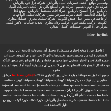
وتصميم مواقع
-
كشف تسربات المياه بالرياض
-
شركة عزل فوم بالرياض
-
شركة عزل فوم بالقصيم
-
شركة عزل اسطح بالرياض
-
كشف تسربات المياه
بالرياض
-
عزل
اسطح بالرياض
-
شراء اثاث مستعمل بالرياض
-
موقع لحل
الواجبات الجامعية
-
افضل شركة سيو في مصر
-
شركات تنظيف الواجهات
الزجاجية في مصر
-
نقل عفش الكويت
-
شركة تسليك مجاري
-
تسليك مجاري
الكويت
-
تركيب مكينة جورة
-
تركيب رداد مجاري
-
تجديد حمامات
-
دكتور كشف
منزلي فى 6 اكتوبر
-
خمسات
-
كفيل
-
نفذلي
linktr
-
heylink
( فاصل نيوز ) موقع إخباري مستقل لا يتحمل أي مسؤولية قانونية عن المواد
المنشورة فيه من محتوي وصور وفيديوهات لأنها لا تعبر عن رأي الموقع، حيث ان
جميع المقالات والأخبار مسئول عنها محرريها فقط، وإدارة الموقع رغم سعيها للتأكد
من دقة كل المعلومات المنشورة، فهي لا تتحمل أي مسئولية أدبية أو قانونية عما يتم
نشره..
جميع الحقوق محفوظة لموقع فاصل نيوز الإخباري 2026 -
للإعلان إضغط هنا
-
رشق
متابعين تيك توك
-
-
مركز صيانة تكييفات
-
صيانة تكييفات
-
صيانة تكييف
-
online
tajweed course
-
Online Quran Academy
-
online quran classes
-
online quran
classes
-
تسويق اكاديمية قران
-
online quran
-
apprendre le Coran en ligne
classes for kids
-
تعلم القرآن عن بعد
-
online
-
online quran classes for adults
quran classes for kids
-
شراء مستعمل بالرياض
-
كورة 365
-
كورة لايف
-
اربح مع
دليل الاستطلاعات