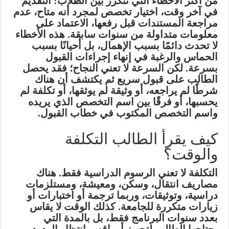
من أكثر الأخطاء التي تتكرر بين الطلاب: التقديم
في آخر وقت، اختيار تخصص لمجرد أنه متاح، عدم
مراجعة المستندات قبل رفعها، الاعتماد على
معلومات متداولة من سنوات سابقة. هذه الأخطاء
لا تحدث دائمًا بسبب الإهمال، بل أحيانًا بسبب
الحماس والرغبة في إنهاء إجراءات القبول
بسرعة. لكن السرعة لا تعني النجاح؛ فقد يحصل
الطالب على قبول سريع ثم يكتشف أن هناك
شرطًا لم يراجعه، أو وثيقة لم يوثقها، أو تكلفة لم
يحسبها، أو فرقًا بين اسم التخصص الذي يريده
واسم التخصص المكتوب في خطاب القبول.
كيف يقرأ الطالب التكلفة
والوقت؟
التكلفة لا تعني الرسوم الدراسية فقط. هناك
مصاريف انتقال، وسكن، ومعيشة، ومستلزمات
دراسية، وتوثيقات، وربما ترجمة أو اختبارات أو
زيارات متكررة للجامعة. كذلك الوقت لا يقاس
بعدد سنوات البرنامج فقط، بل بالمدة التي
يحتاجها الطالب لتجهيز أوراقه، وانتظار الردود،