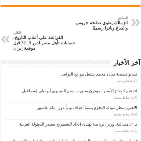
السابق
الزمالك يطوي صفحة جروس
والدباغ وبانزا رسميًا
التالي
الفراعنة على أعتاب التاريخ:
حسابات تأهل مصر لدور الـ 32 قبل
موقعة إيران
آخر الأخبار
فيديو فضيحة مياده محمد يشعل مواقع التواصل
‏دقيقتان مضت
لتدعيم الجناح الأيسر.. مودرن سبورت يضم النيجيري أيوديلي إسماعيل
الأهلي يمطر شباك النجوم بستة أهداف ودياً دون إمام عاشور
بـ 34 ميدالية.. وزير الرياضة يهنيء اتحاد الشطرنج بتصدر البطولة العربية
في الساعات المقبلة.. سيف الجزيري إلى الإمارات لحسم انضمامه لنادي حتا