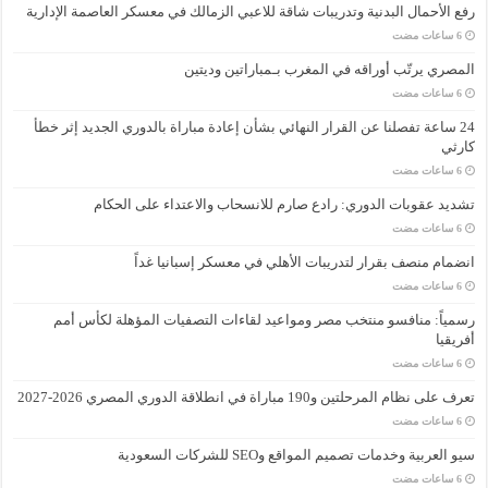
رفع الأحمال البدنية وتدريبات شاقة للاعبي الزمالك في معسكر العاصمة الإدارية
المصري يرتّب أوراقه في المغرب بـمباراتين وديتين
24 ساعة تفصلنا عن القرار النهائي بشأن إعادة مباراة بالدوري الجديد إثر خطأ
كارثي
تشديد عقوبات الدوري: رادع صارم للانسحاب والاعتداء على الحكام
انضمام منصف بقرار لتدريبات الأهلي في معسكر إسبانيا غداً
رسمياً: منافسو منتخب مصر ومواعيد لقاءات التصفيات المؤهلة لكأس أمم
أفريقيا
تعرف على نظام المرحلتين و190 مباراة في انطلاقة الدوري المصري 2026-2027
سيو العربية وخدمات تصميم المواقع وSEO للشركات السعودية