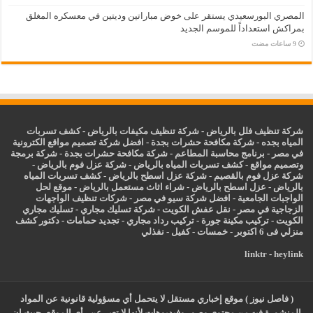
المصري البورسعيدي يستقر على خوض مباراتين وديتين في معسكره المغلق
بمراكش استعداداً للموسم الجديد
شركة تنظيف فلل بالرياض
-
شركة تنظيف مكيفات بالرياض
-
كشف تسربات
المياه بجده
-
شركة مكافحة حشرات بجدة
-
افضل شركة تصميم مواقع الكترونية
في مصر
-
برنامج محاسبة المطاعم
-
شركة مكافحة حشرات بجدة
-
شركة برمجة
وتصميم مواقع
-
كشف تسربات المياه بالرياض
-
شركة عزل فوم بالرياض
-
شركة عزل فوم بالقصيم
-
شركة عزل اسطح بالرياض
-
كشف تسربات المياه
بالرياض
-
عزل
اسطح بالرياض
-
شراء اثاث مستعمل بالرياض
-
موقع لحل
الواجبات الجامعية
-
افضل شركة سيو في مصر
-
شركات تنظيف الواجهات
الزجاجية في مصر
-
نقل عفش الكويت
-
شركة تسليك مجاري
-
تسليك مجاري
الكويت
-
تركيب مكينة جورة
-
تركيب رداد مجاري
-
تجديد حمامات
-
دكتور كشف
منزلي فى 6 اكتوبر
-
خمسات
-
كفيل
-
نفذلي
linktr
-
heylink
( فاصل نيوز ) موقع إخباري مستقل لا يتحمل أي مسؤولية قانونية عن المواد
المنشورة فيه من محتوي وصور وفيديوهات لأنها لا تعبر عن رأي الموقع، حيث ان