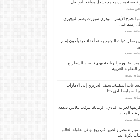
 فضيحة مياده محمد يشعل مواقع التواصل
عتين مضت
م الجناح الأيسر.. مودرن سبورت يضم النيجيري
لي إسماعيل
ي يمطر شباك النجوم بستة أهداف ودياً دون إمام
ر
ـ 34 ميدالية.. وزير الرياضة يهنيء اتحاد الشطرنج
 البطولة العربية
ساعات المقبلة.. سيف الجزيري إلى الإمارات
انضمامه لنادي حتا
يقها لخزينة النادي.. الزمالك يترقب ملايين صفقة
عبد المجيد
مباراة مصر والصين في ربع نهائي بطولة العالم
ئات لكرة اليد