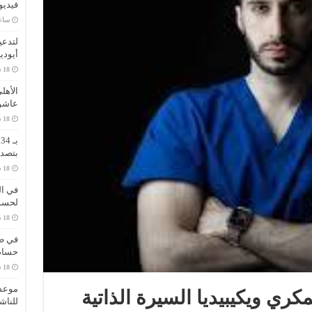
فيديو
‏سا
لتدعي
أيودي
الأهل
عاشو
ب
بتصدر
في ال
لحسم 
في طر
حسام 
موعد 
كري ويكيبيديا السيرة الذاتية
للناش