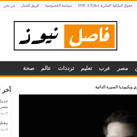
حقوق الملكية الفكرية DMCA Policy
سياسة الخصوصية
فريق العمل
من نحن
مصر
عرب
تعليم
ترددات
عالم
صحة
 ويكيبيديا السيرة الذاتية
آخر ا
خدمات
مصر..
‏سا
مقطع 
‏سا