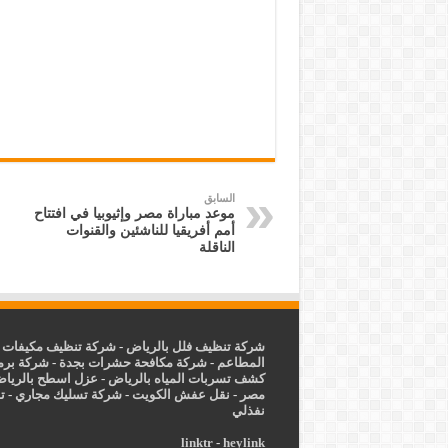
السابق
موعد مباراة مصر وإثيوبيا في افتتاح
أمم أفريقيا للناشئين والقنوات
الناقلة
شركة تنظيف فلل بالرياض
-
شركة تنظيف مكيفات ب
المطاعم
-
شركة مكافحة حشرات بجدة
-
شركة برم
كشف تسربات المياه بالرياض
-
عزل
اسطح بالريا
مصر
-
نقل عفش الكويت
-
شركة تسليك مجاري
-
ت
نفذلي
linktr
-
heylink