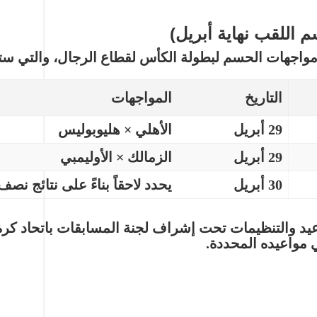
م اللقب نهاية أبريل)
اجهات الحسم لبطولة الكأس لقطاع الرجال، والتي ستقا
التاريخ
المواجهات
29 أبريل
الأهلي × هليوبوليس
29 أبريل
الزمالك × الأوليمبي
30 أبريل
يحدد لاحقاً بناءً على نتائج نصف
يد والتنظيمات تحت إشراف لجنة المسابقات باتحاد كرة 
 مواعيده المحددة.