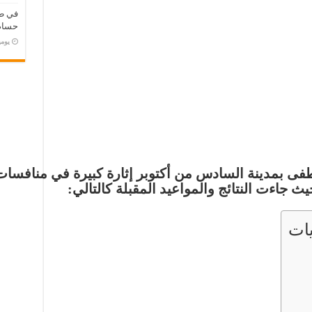
في طر
حسام 
‏يو
 بمدينة السادس من أكتوبر إثارة كبيرة في منافسا
ات