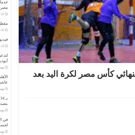
خدمات
مصر..
مقطع 
فيديو
لتدعي
أيودي
‏يو
ائي كأس مصر لكرة اليد بعد
الأهل
عاشو
‏يو
ب
بتصدر
‏يو
في ال
لحسم 
‏يو