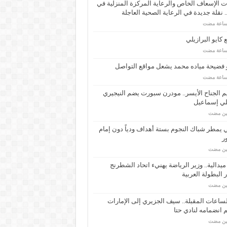
 الإسعاف الخاص والرعاية المركزة المنزلية في
 نقلة جديدة في الرعاية الصحية العاجلة
كايو البرازيلي
 فضيحة مياده محمد يشعل مواقع التواصل
م الجناح الأيسر.. مودرن سبورت يضم النيجيري
لي إسماعيل
مين مضت
ي يمطر شباك النجوم بستة أهداف ودياً دون إمام
ر
مين مضت
ـ 34 ميدالية.. وزير الرياضة يهنيء اتحاد الشطرنج
 البطولة العربية
مين مضت
ساعات المقبلة.. سيف الجزيري إلى الإمارات
انضمامه لنادي حتا
مين مضت