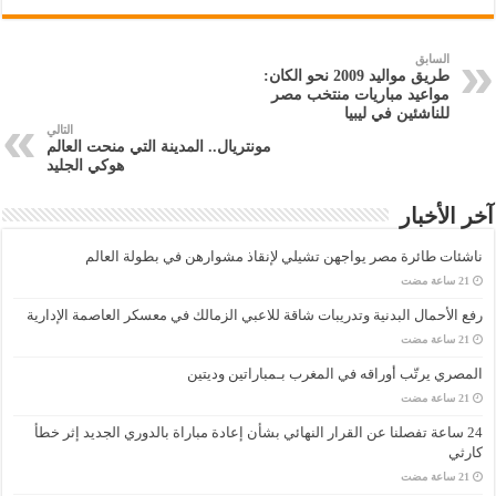
السابق
طريق مواليد 2009 نحو الكان:
مواعيد مباريات منتخب مصر
للناشئين في ليبيا
التالي
مونتريال.. المدينة التي منحت العالم
هوكي الجليد
آخر الأخبار
ناشئات طائرة مصر يواجهن تشيلي لإنقاذ مشوارهن في بطولة العالم
رفع الأحمال البدنية وتدريبات شاقة للاعبي الزمالك في معسكر العاصمة الإدارية
المصري يرتّب أوراقه في المغرب بـمباراتين وديتين
24 ساعة تفصلنا عن القرار النهائي بشأن إعادة مباراة بالدوري الجديد إثر خطأ
كارثي