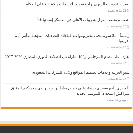
تشديد عقوبات الدوري: رادع صارم للانسحاب والاعتداء على الحكام
انضمام منصف بقرار لتدريبات الأهلي في معسكر إسبانيا غداً
رسمياً: منافسو منتخب مصر ومواعيد لقاءات التصفيات المؤهلة لكأس أمم
أفريقيا
تعرف على نظام المرحلتين و190 مباراة في انطلاقة الدوري المصري 2026-2027
سيو العربية وخدمات تصميم المواقع وSEO للشركات السعودية
المصري البورسعيدي يستقر على خوض مباراتين وديتين في معسكره المغلق
بمراكش استعداداً للموسم الجديد
‏يوم واحد مضت