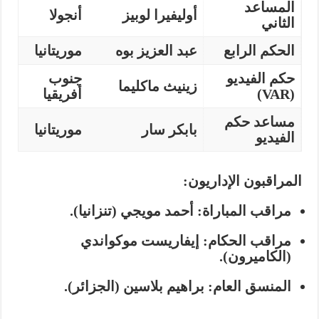
المساعد
أوليفيرا لوبيز
أنجولا
الثاني
الحكم الرابع
عبد العزيز بوه
موريتانيا
حكم الفيديو
جنوب
زينيث ماكليما
(VAR)
أفريقيا
مساعد حكم
بابكر سار
موريتانيا
الفيديو
المراقبون الإداريون:
مراقب المباراة: أحمد مويجي (تنزانيا).
مراقب الحكام: إيفاريست موكواندي
(الكاميرون).
المنسق العام: براهيم بلاسين (الجزائر).