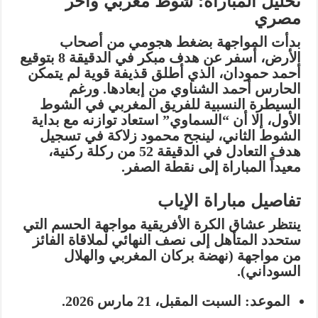
تحليل المباراة: شوط مغربي وآخر
مصري
بدأت المواجهة بضغط هجومي من أصحاب
الأرض، أسفر عن هدف مبكر في الدقيقة 8 بتوقيع
أحمد حمودان
، الذي أطلق قذيفة قوية لم يتمكن
الحارس أحمد الشناوي من إبعادها. ورغم
السيطرة النسبية للفريق المغربي في الشوط
الأول، إلا أن “السماوي” استعاد توازنه مع بداية
الشوط الثاني، لينجح
محمود زلاكة
في تسجيل
هدف التعادل في الدقيقة 52 من ركلة ركنية،
معيداً المباراة إلى نقطة الصفر.
تفاصيل مباراة الإياب
ينتظر عشاق الكرة الأفريقية مواجهة الحسم التي
ستحدد المتأهل إلى نصف النهائي لملاقاة الفائز
من مواجهة (نهضة بركان المغربي والهلال
السوداني).
الموعد:
السبت المقبل،
21 مارس 2026
.