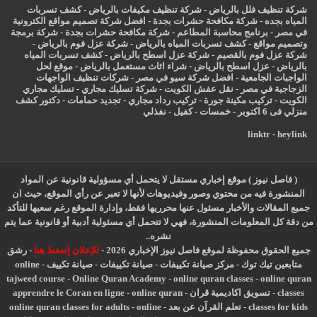
شركة تنظيف فلل بالرياض
-
شركة تنظيف مكيفات بالرياض
-
كشف تسربات
المياه بجده
-
شركة مكافحة حشرات بجدة
-
افضل شركة تصميم مواقع الكترونية
في مصر
-
برنامج محاسبة المطاعم
-
شركة مكافحة حشرات بجدة
-
شركة برمجة
وتصميم مواقع
-
كشف تسربات المياه بالرياض
-
شركة عزل فوم بالرياض
-
شركة عزل فوم بالقصيم
-
شركة عزل اسطح بالرياض
-
كشف تسربات المياه
بالرياض
-
عزل
اسطح بالرياض
-
شراء اثاث مستعمل بالرياض
-
موقع لحل
الواجبات الجامعية
-
افضل شركة سيو في مصر
-
شركات تنظيف الواجهات
الزجاجية في مصر
-
نقل عفش الكويت
-
شركة تسليك مجاري
-
تسليك مجاري
الكويت
-
تركيب مكينة جورة
-
تركيب رداد مجاري
-
تجديد حمامات
-
دكتور كشف
منزلي فى 6 اكتوبر
-
خمسات
-
كفيل
-
نفذلي
linktr
-
heylink
( فاصل نيوز ) موقع إخباري مستقل لا يتحمل أي مسؤولية قانونية عن المواد
المنشورة فيه من محتوي وصور وفيديوهات لأنها لا تعبر عن رأي الموقع، حيث ان
جميع المقالات والأخبار مسئول عنها محرريها فقط، وإدارة الموقع رغم سعيها للتأكد
من دقة كل المعلومات المنشورة، فهي لا تتحمل أي مسئولية أدبية أو قانونية عما يتم
نشره..
جميع الحقوق محفوظة لموقع فاصل نيوز الإخباري 2026 -
للإعلان إضغط هنا
-
رشق
متابعين تيك توك
-
مركز صيانة تكييفات
-
صيانة تكييفات
-
صيانة تكييف
-
online
tajweed course
-
Online Quran Academy
-
online quran classes
-
online quran
classes
-
تسويق اكاديمية قران
-
online quran
-
apprendre le Coran en ligne
classes for kids
-
تعلم القرآن عن بعد
-
online
-
online quran classes for adults