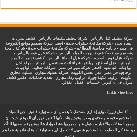
‏يوم واحد مضت
شركة تنظيف فلل بالرياض
-
شركة تنظيف مكيفات بالرياض
-
كشف تسربات
المياه بجده
-
شركة مكافحة حشرات بجدة
-
افضل شركة تصميم مواقع الكترونية
في مصر
-
برنامج محاسبة المطاعم
-
شركة مكافحة حشرات بجدة
-
شركة برمجة
وتصميم مواقع
-
كشف تسربات المياه بالرياض
-
شركة عزل فوم بالرياض
-
شركة عزل فوم بالقصيم
-
شركة عزل اسطح بالرياض
-
كشف تسربات المياه
بالرياض
-
عزل
اسطح بالرياض
-
شراء اثاث مستعمل بالرياض
-
موقع لحل
الواجبات الجامعية
-
افضل شركة سيو في مصر
-
شركات تنظيف الواجهات
الزجاجية في مصر
-
نقل عفش الكويت
-
شركة تسليك مجاري
-
تسليك مجاري
الكويت
-
تركيب مكينة جورة
-
تركيب رداد مجاري
-
تجديد حمامات
-
دكتور كشف
منزلي فى 6 اكتوبر
-
خمسات
-
كفيل
-
نفذلي
linktr
-
heylink
( فاصل نيوز ) موقع إخباري مستقل لا يتحمل أي مسؤولية قانونية عن المواد
المنشورة فيه من محتوي وصور وفيديوهات لأنها لا تعبر عن رأي الموقع، حيث ان
جميع المقالات والأخبار مسئول عنها محرريها فقط، وإدارة الموقع رغم سعيها للتأكد
من دقة كل المعلومات المنشورة، فهي لا تتحمل أي مسئولية أدبية أو قانونية عما يتم
نشره..