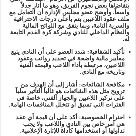
يتقاضاها بعض نجوم الفريق، وهو ما أثار جدلاً
واسعاً. وأوضح عضو مجلس الإدارة أن التعامل مع
ملف عقود اللاعبين يتم بأعلى درجات
الاحترافية
والسرية التامة
، وبما يتفق مع اللوائح المالية
والنظام الداخلي للنادي وشركة كرة القدم التابعة
له.
تأكيد الشفافية:
شدد العضو على أن النادي يتبع
معايير مالية واضحة في تحديد رواتب وعقود
اللاعبين، مرتبطة بأداء اللاعب وقيمته الفنية
وتاريخه مع النادي.
مكافحة الشائعات:
أشار إلى أن الهدف من
ترويج مثل هذه الشائعات هو غالباً التأثير سلباً
على تركيز اللاعبين والجهاز الفني، خاصة في
الفترات التي تسبق أو تتخلل المنافسات الهامة.
احترام الخصوصية:
أكد على أن قيمة أي عقد
هي أمر خاص بين النادي واللاعب ولا يجب
تداولها أو استخدامها كأداة للإثارة الإعلامية.