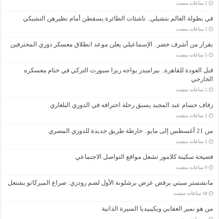
في بطولة العالم بتشيلي.. ناشئات الطائرة يسقطن أمام نظيرهن التشيكي
بقرار من أشرف خضر.. الإسماعيلي يعلن موعد انطلاق معسكر دوري المحترفين
قبل العودة للقاهرة.. بيراميدز يواجه ريزا سبورت التركي في ختام معسكره
الخارجي
زفاف حسام عبد المجيد يسبق رحلة احترافه في الدوري البلغاري
من 21 أغسطس إلى مايو.. خارطة طريق جديدة للدوري المصري
فضيحة سكينة كلامور تشعل مواقع التواصل الاجتماعي
مانشستر سيتي يرفض عرض برشلونة الأول لضم رودري: صراع الميركاتو يشتعل
من هو نمير العقابي ويكيبيديا السيرة الذاتية