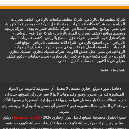
شركة تنظيف فلل بالرياض
-
شركة تنظيف مكيفات بالرياض
-
كشف تسربات
المياه بجده
-
شركة مكافحة حشرات بجدة
-
افضل شركة تصميم مواقع الكترونية
في مصر
-
برنامج محاسبة المطاعم
-
شركة مكافحة حشرات بجدة
-
شركة برمجة
وتصميم مواقع
-
كشف تسربات المياه بالرياض
-
شركة عزل فوم بالرياض
-
شركة عزل فوم بالقصيم
-
شركة عزل اسطح بالرياض
-
كشف تسربات المياه
بالرياض
-
عزل
اسطح بالرياض
-
شراء اثاث مستعمل بالرياض
-
موقع لحل
الواجبات الجامعية
-
افضل شركة سيو في مصر
-
شركات تنظيف الواجهات
الزجاجية في مصر
-
نقل عفش الكويت
-
شركة تسليك مجاري
-
تسليك مجاري
الكويت
-
تركيب مكينة جورة
-
تركيب رداد مجاري
-
تجديد حمامات
-
دكتور كشف
منزلي فى 6 اكتوبر
-
خمسات
-
كفيل
-
نفذلي
linktr
-
heylink
( فاصل نيوز ) موقع إخباري مستقل لا يتحمل أي مسؤولية قانونية عن المواد
المنشورة فيه من محتوي وصور وفيديوهات لأنها لا تعبر عن رأي الموقع، حيث ان
جميع المقالات والأخبار مسئول عنها محرريها فقط، وإدارة الموقع رغم سعيها للتأكد
من دقة كل المعلومات المنشورة، فهي لا تتحمل أي مسئولية أدبية أو قانونية عما يتم
نشره..
جميع الحقوق محفوظة لموقع فاصل نيوز الإخباري 2026 -
للإعلان إضغط هنا
-
رشق
متابعين تيك توك
-
مركز صيانة تكييفات
-
صيانة تكييفات
-
صيانة تكييف
-
online
tajweed course
-
Online Quran Academy
-
online quran classes
-
online quran