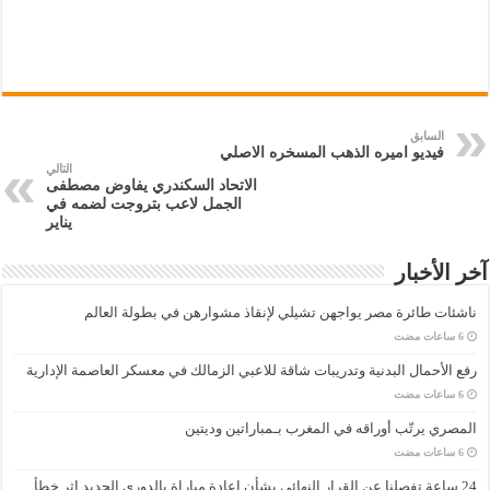
السابق
فيديو اميره الذهب المسخره الاصلي
التالي
الاتحاد السكندري يفاوض مصطفى
الجمل لاعب بتروجت لضمه في
يناير
آخر الأخبار
ناشئات طائرة مصر يواجهن تشيلي لإنقاذ مشوارهن في بطولة العالم
رفع الأحمال البدنية وتدريبات شاقة للاعبي الزمالك في معسكر العاصمة الإدارية
المصري يرتّب أوراقه في المغرب بـمباراتين وديتين
24 ساعة تفصلنا عن القرار النهائي بشأن إعادة مباراة بالدوري الجديد إثر خطأ