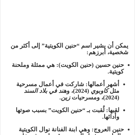
يمكن أن يشير اسم “حنين الكويتية” إلى أكثر من
شخصية، أبرزهم:
حنين حسين (حنين الكويت):
هي ممثلة وملحنة
كويتية.
أشهر أعمالها:
شاركت في أعمال مسرحية
مثل
كاوبوي
(2024)، و
هند في بلاد السند
(2024)، ومسرحيات
زين
.
لقبها:
لُقبت بـ “حنين الكويت” بسبب صوتها
وأدائها.
حنين العروج:
وهي ابنة الفنانة
نوال الكويتية