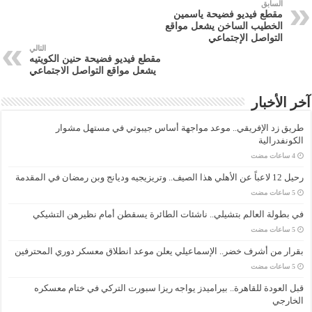
السابق
مقطع فيديو فضيحة ياسمين
الخطيب الساخن يشعل مواقع
التواصل الإجتماعي
التالي
مقطع فيديو فضيحة حنين الكويتيه
يشعل مواقع التواصل الاجتماعي
آخر الأخبار
طريق زد الإفريقي.. موعد مواجهة أساس جيبوتي في مستهل مشوار
الكونفدرالية
رحيل 12 لاعباً عن الأهلي هذا الصيف.. وتريزيجيه وديانج وبن رمضان في المقدمة
في بطولة العالم بتشيلي.. ناشئات الطائرة يسقطن أمام نظيرهن التشيكي
بقرار من أشرف خضر.. الإسماعيلي يعلن موعد انطلاق معسكر دوري المحترفين
قبل العودة للقاهرة.. بيراميدز يواجه ريزا سبورت التركي في ختام معسكره
الخارجي