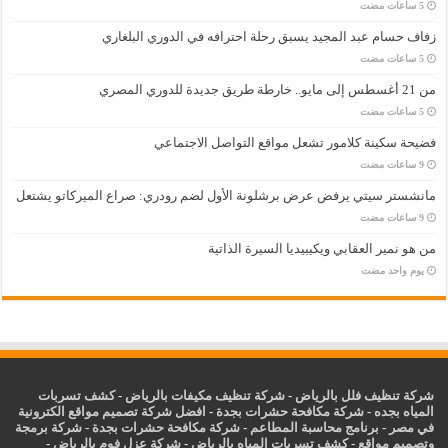
زفاف حسام عبد المجيد يسبق رحلة احترافه في الدوري البلغاري
من 21 أغسطس إلى مايو.. خارطة طريق جديدة للدوري المصري
فضيحة سكينة كلامور تشعل مواقع التواصل الاجتماعي
مانشستر سيتي يرفض عرض برشلونة الأول لضم رودري: صراع الميركاتو يشتعل
من هو نمير العقابي ويكيبيديا السيرة الذاتية
‏يوم واحد مضت
شركة تنظيف فلل بالرياض
-
شركة تنظيف مكيفات بالرياض
-
كشف تسربات
المياه بجده
-
شركة مكافحة حشرات بجدة
-
افضل شركة تصميم مواقع الكترونية
في مصر
-
برنامج محاسبة المطاعم
-
شركة مكافحة حشرات بجدة
-
شركة برمجة
وتصميم مواقع
-
كشف تسربات المياه بالرياض
-
شركة عزل فوم بالرياض
-