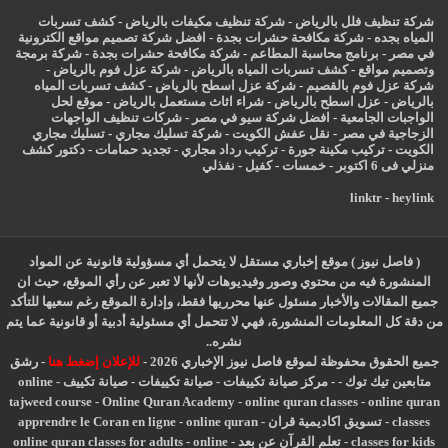
شركة تنظيف فلل بالرياض
-
شركة تنظيف مكيفات بالرياض
-
كشف تسربات
المياه بجده
-
شركة مكافحة حشرات بجدة
-
افضل شركة تصميم مواقع الكترونية
في مصر
-
برنامج محاسبة المطاعم
-
شركة مكافحة حشرات بجدة
-
شركة برمجة
وتصميم مواقع
-
كشف تسربات المياه بالرياض
-
شركة عزل فوم بالرياض
-
شركة عزل فوم بالقصيم
-
شركة عزل اسطح بالرياض
-
كشف تسربات المياه
بالرياض
-
عزل
اسطح بالرياض
-
شراء اثاث مستعمل بالرياض
-
موقع لحل
الواجبات الجامعية
-
افضل شركة سيو في مصر
-
شركات تنظيف الواجهات
الزجاجية في مصر
-
نقل عفش الكويت
-
شركة تسليك مجاري
-
تسليك مجاري
الكويت
-
تركيب مكينة جورة
-
تركيب رداد مجاري
-
تجديد حمامات
-
دكتور كشف
منزلي فى 6 اكتوبر
-
خمسات
-
كفيل
-
نفذلي
linktr
-
heylink
( فاصل نيوز ) موقع إخباري مستقل لا يتحمل أي مسؤولية قانونية عن المواد
المنشورة فيه من محتوي وصور وفيديوهات لأنها لا تعبر عن رأي الموقع، حيث ان
جميع المقالات والأخبار مسئول عنها محرريها فقط، وإدارة الموقع رغم سعيها للتأكد
من دقة كل المعلومات المنشورة، فهي لا تتحمل أي مسئولية أدبية أو قانونية عما يتم
نشره..
جميع الحقوق محفوظة لموقع فاصل نيوز الإخباري 2026 -
للإعلان إضغط هنا
-
رشق
متابعين تيك توك
-
-
مركز صيانة تكييفات
-
صيانة تكييفات
-
صيانة تكييف
-
online
tajweed course
-
Online Quran Academy
-
online quran classes
-
online quran
classes
-
تسويق اكاديمية قران
-
online quran
-
apprendre le Coran en ligne
classes for kids
-
تعلم القرآن عن بعد
-
online
-
online quran classes for adults