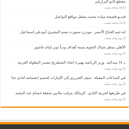
مقطع كايو البرازيلي
فيديو فضيحة مياده محمد يشعل مواقع التواصل
لتدعيم الجناح الأيسر.. مودرن سبورت يضم النيجيري أيوديلي إسماعيل
‏يوم واحد مضت
الأهلي يمطر شباك النجوم بستة أهداف ودياً دون إمام عاشور
‏يوم واحد مضت
بـ 34 ميدالية.. وزير الرياضة يهنيء اتحاد الشطرنج بتصدر البطولة العربية
‏يوم واحد مضت
في الساعات المقبلة.. سيف الجزيري إلى الإمارات لحسم انضمامه لنادي حتا
‏يوم واحد مضت
في طريقها لخزينة النادي.. الزمالك يترقب ملايين صفقة حسام عبد المجيد
‏يوم واحد مضت